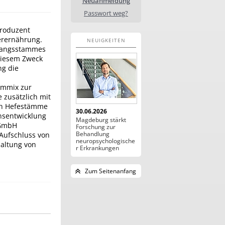
Neuanmeldung
Passwort weg?
Produzent
ierernährung.
NEUIGKEITEN
sgangsstammes
diesem Zweck
ng die
ymmix zur
 zusätzlich mit
nen Hefestämme
30.06.2026
nsentwicklung
Magdeburg stärkt
 GmbH
Forschung zur
Behandlung
 Aufschluss von
neuropsychologische
haltung von
r Erkrankungen
Zum Seitenanfang