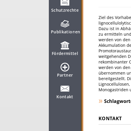
Schutzrechte
Ziel des Vorhab
lignocellulolyti
Dazu ist in Abh
Publikationen
zu ermitteln un
werden von den 
Akkumulation de
Promotoraustau
Fördermittel
weitgehenden De
rekombinanter C
werden von den 
übernommen und
Partner
bereitgestellt. 
Lignocellulosen,
Monogastriden u
Kontakt
Schlagwort
KONTAKT