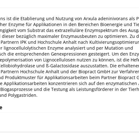
ens ist die Etablierung und Nutzung von Arxula adeninivorans als 
scher Enzyme für Applikationen in den Bereichen Bioenergie und T
ängigkeit vom Substrat das extrazelluläre Enzymspektrum des Au
d dieser bezüglich maximaler Enzymausbeuten zu optimieren. Zu 
Partnern IPK und Hochschule Anhalt nach Kultivierungsoptimieru
r lignocellulolytischen Enzyme analysiert und per Mutation und
sch die entsprechenden Genexpressionen gesteigert. Um den Enz
polymerisation von Lignocellulosen nutzen zu können, ist die Hefe
ellobiohydrolase und ß-Galactosidase auszustatten. Die erhalte
Partnern Hochschule Anhalt und der Biopract GmbH zur Verfahre
 Produktmuster für Applikationsarbeiten beim Partner Biopract
Die Applikationsarbeiten konzentrieren sich auf den enzymatischen
 Biogasprozesse und die Testung als Leistungsförderer in der Tier
nd Polygastriden.
e