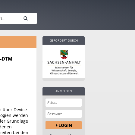
GEFÖRDERT DURCH
T-DTM
ANMELDEN
n über Device
logien werden
 der Grundlage
LOGIN
edenen
heiten bei den