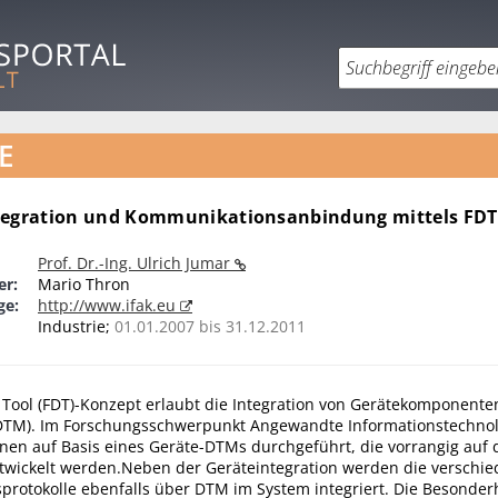
E
tegration und Kommunikationsanbindung mittels FD
Prof. Dr.-Ing. Ulrich Jumar
er:
Mario Thron
ge:
http://www.ifak.eu
Industrie;
01.01.2007 bis 31.12.2011
e Tool (FDT)-Konzept erlaubt die Integration von Gerätekomponente
DTM). Im Forschungsschwerpunkt Angewandte Informationstechno­
onen auf Basis eines Geräte-DTMs durchgeführt, die vorrangig auf
ntwickelt werden.Neben der Geräteintegration werden die verschi
rotokolle ebenfalls über DTM im System integriert. Die Besonder