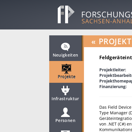
«
PROJEKT
Neuigkeiten
Feldgerätein
Projektleiter:
Projektbearbeit
Projekte
Projekthomepa
Finanzierung:
Infrastruktur
Das Field Devic
Type Manager (
Geräteintegrati
Personen
von .NET (C#) e
Kommunikationsp