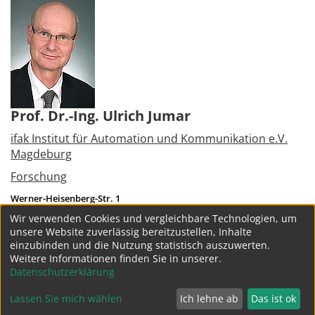
Prof. Dr.-Ing. Ulrich Jumar
ifak Institut für Automation und Kommunikation e.V.
Magdeburg
Forschung
Werner-Heisenberg-Str. 1
39106
Magdeburg
Wir verwenden Cookies und vergleichbare Technologien, um
Tel.:
+49 391 990140
unsere Website zuverlässig bereitzustellen, Inhalte
ulrich.jumar@ifak.eu
einzubinden und die Nutzung statistisch auszuwerten.
Weitere Informationen finden Sie in unserer.
weitere Projekte
Datenschutzerklärung
Lassen Sie mich wählen
Ich lehne ab
Das ist ok
Datenschutz
Impressum