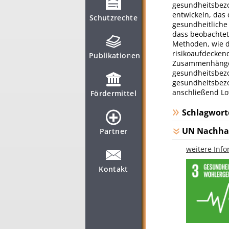
gesundheitsbezog
entwickeln, das
Schutzrechte
gesundheitliche
dass beobachtet
Methoden, wie d
risikoaufdecken
Publikationen
Zusammenhänge v
gesundheitsbezo
gesundheitsbezo
anschließend Lo
Fördermittel
Schlagwort
UN Nachhal
Partner
weitere Inf
Kontakt