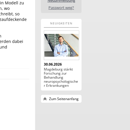
Neuanmeldung
ein Modell zu
Passwort weg?
n, wo
hreibt, so
nzaufdeckende
NEUIGKEITEN
n
werden dabei
 und
30.06.2026
Magdeburg stärkt
Forschung zur
Behandlung
neuropsychologische
r Erkrankungen
Zum Seitenanfang