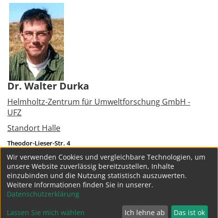
Dr. Walter Durka
Helmholtz-Zentrum für Umweltforschung GmbH -
UFZ
Standort Halle
Theodor-Lieser-Str. 4
06120
Halle (Saale)
Wir verwenden Cookies und vergleichbare Technologien, um
Tel.:
+49 345 5585314
unsere Website zuverlässig bereitzustellen, Inhalte
walter.durka@ufz.de
einzubinden und die Nutzung statistisch auszuwerten.
Weitere Informationen finden Sie in unserer.
weitere Projekte
Datenschutzerklärung
Lassen Sie mich wählen
Ich lehne ab
Das ist ok
Datenschutz
Impressum