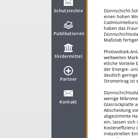
Schutzrechte
Dünnschicht-Sol
einen hohen Wir
Cadmiumtellurid
haben das Fraun
Publikationen
Dünnschichtsola
Maßstab fertige
Photovoltaik-Anl
Fördermittel
weltweiten Mark
etliche Vorteile
der Energie- un
deutlich geringe
Partner
Stromertrag ist 
Dünnschichtsola
wenige Mikromet
Kontakt
Glasrückplatte 
Abscheidung von
abgestimmte Hal
ein, lassen sich
Kosteneffizienz 
industriellen Ei