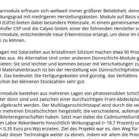
armodule erfreuen sich weltweit immer größerer Beliebtheit, denn
kungsgrad mit niedrigeren Herstellungskosten. Module auf Basis 
 (CdTe) bieten dabei besondere Potenziale. In einem gemeinsamen
hofer CSP und die Calyxo GmbH, einer der führenden Hersteller s
rmodule, entscheidende neue Erkenntnisse erlangt, um diese im i
n zu können.
agen mit Solarzellen aus kristallinem Silizium machen etwa 90 Pro
tes aus. Als Alternative sind unter anderem Dünnschicht-Module g
 bieten: Sie sind leichter und kommen besser mit Verschattungen z
d Materialverbrauch ist bei der Herstellung von Dünnschichtphoto
r. Das bedeutet: Die Fertigungskosten sind günstig, das Verhältnis
schon bei kleineren Stückzahlen sehr gut.
rmodule bestehen aus mehreren Lagen von photosensiblen Schich
er dünn sind und zwischen einer durchsichtigen Front-Abdeckpla
aufgebracht werden. Der Multilagenschichtstapel wird durch die se
 mehreren Einzelschichten hergestellt, die verschiedene, aufeina
bleitereigenschaften haben. Setzt man dabei die Cadmiumtelluri
 im Labor Rekordwerte hinsichtlich Wirkungsgrad (> 18,7 Prozent) 
(< 0,35 Euro pro Wp) erzielen. Ziel des Projekts war es, den Weg fü
nsatz dieser Technologie weiter zu ebnen, indem vor allem die Pro