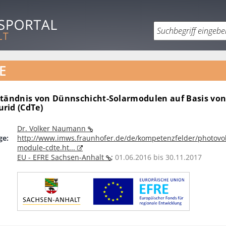
E
ständnis von Dünnschicht-Solarmodulen auf Basis vo
rid (CdTe)
Dr. Volker Naumann
ge:
http://www.imws.fraunhofer.de/de/kompetenzfelder/photovol
module-cdte.ht...
EU - EFRE Sachsen-Anhalt
;
01.06.2016 bis 30.11.2017