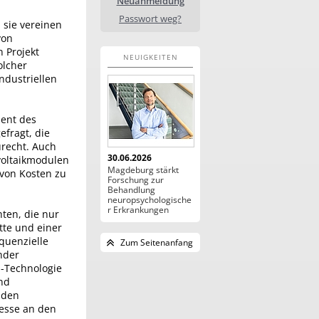
Neuanmeldung
Passwort weg?
 sie vereinen
von
 Projekt
NEUIGKEITEN
olcher
ndustriellen
zent des
efragt, die
urecht. Auch
30.06.2026
voltaikmodulen
Magdeburg stärkt
 von Kosten zu
Forschung zur
Behandlung
neuropsychologische
r Erkrankungen
ten, die nur
tte und einer
quenzielle
Zum Seitenanfang
nder
d-Technologie
und
r den
zesse an den