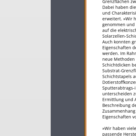
Grenzflächen zw
Dabei haben die 
und Charakteris
erweitert. »Wir 
genommen und wi
auf die elektri
Solarzellen-Schi
Auch konnten g
Eigenschaften d
werden. Im Rahm
neue Methoden 
Schichtdicken b
Substrat-Grenzf
Schichtstapels a
Dotierstoffkonz
Sputterabtrags-i
unterscheiden z
Ermittlung und A
Beschreibung de
Zusammenhang z
Eigenschaften v
»Wir haben viel
passende Herste