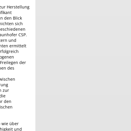
zur Herstellung
fikant
in den Blick
ichten sich
bgeschiedenen
raunhofer CSP.
tern und
ten ermittelt
folgreich
mogenen
Freilegen der
ben des
zwischen
erung
n zur
die
ür den
ischen
 wie über
higkeit und