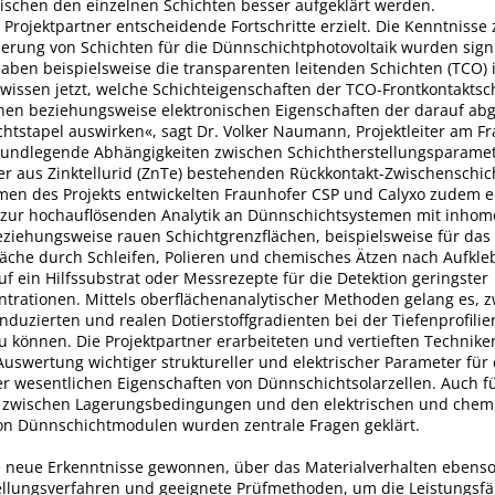
ischen den einzelnen Schichten besser aufgeklärt werden.
Projektpartner entscheidende Fortschritte erzielt. Die Kenntnisse 
ierung von Schichten für die Dünnschichtphotovoltaik wurden signi
haben beispielsweise die transparenten leitenden Schichten (TCO) 
ssen jetzt, welche Schichteigenschaften der TCO-Frontkontaktsch
schen beziehungsweise elektronischen Eigenschaften der darauf a
chtstapel auswirken«, sagt Dr. Volker Naumann, Projektleiter am F
rundlegende Abhängigkeiten zwischen Schichtherstellungsparame
er aus Zinktellurid (ZnTe) bestehenden Rückkontakt-Zwischenschich
en des Projekts entwickelten Fraunhofer CSP und Calyxo zudem er
zur hochauflösenden Analytik an Dünnschichtsystemen mit inho
eziehungsweise rauen Schichtgrenzflächen, beispielsweise für das 
läche durch Schleifen, Polieren und chemisches Ätzen nach Aufkle
uf ein Hilfssubstrat oder Messrezepte für die Detektion geringster
entrationen. Mittels oberflächenanalytischer Methoden gelang es, 
nduzierten und realen Dotierstoffgradienten bei der Tiefenprofili
u können. Die Projektpartner erarbeiteten und vertieften Technike
uswertung wichtiger struktureller und elektrischer Parameter für 
r wesentlichen Eigenschaften von Dünnschichtsolarzellen. Auch f
wischen Lagerungsbedingungen und den elektrischen und chem
on Dünnschichtmodulen wurden zentrale Fragen geklärt.
e neue Erkenntnisse gewonnen, über das Materialverhalten ebenso
llungsverfahren und geeignete Prüfmethoden, um die Leistungsfä