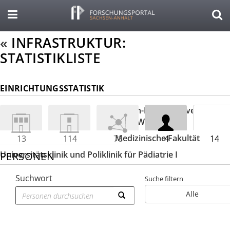
«
INFRASTRUKTUR:
STATISTIKLISTE
EINRICHTUNGSSTATISTIK
Martin-Luther-Universität
Halle-Wittenberg
Medizinische Fakultät
13
114
78
4
14
Universitätsklinik und Poliklinik für Pädiatrie I
PERSONEN
Suchwort
Suche filtern
Alle