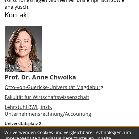
Forschungsfragen widmen wir uns empirisch sowie
analytisch.
Kontakt
Prof. Dr. Anne Chwolka
Otto-von-Guericke-Universität Magdeburg
Fakultät für Wirtschaftswissenschaft
Lehrstuhl BWL, insb.
Unternehmensrechnung/Accounting
Universitätsplatz 2
39106
Magdeburg
Wir verwenden Cookies und vergleichbare Technologien, um
Tel.:
+49 391 6758494
unsere Website zuverlässig bereitzustellen, Inhalte