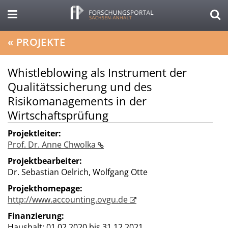
«
PROJEKTE
Whistleblowing als Instrument der
Qualitätssicherung und des
Risikomanagements in der
Wirtschaftsprüfung
Projektleiter:
Prof. Dr. Anne Chwolka
Projektbearbeiter:
Dr. Sebastian Oelrich, Wolfgang Otte
Projekthomepage:
http://www.accounting.ovgu.de
Finanzierung:
Haushalt;
01.02.2020 bis 31.12.2021