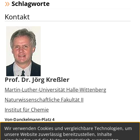
Schlagworte
Kontakt
Prof. Dr. Jörg Kreßler
Martin-Luther-Universität Halle-Wittenberg
Naturwissenschaftliche Fakultät II
Institut für Chemie
Von-Danckelmann-Platz 4
06120
Halle (Saale)
Wir verwenden Cookies und vergleichbare Technologien, um
Tel.:
+49 345 5525800
unsere Website zuverlässig bereitzustellen, Inhalte
joerg.kressler@chemie.uni-halle.de