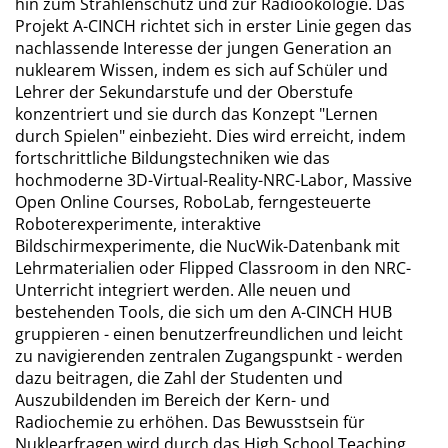
hin zum Strahlenschutz und zur Radioökologie. Das
Projekt A-CINCH richtet sich in erster Linie gegen das
nachlassende Interesse der jungen Generation an
nuklearem Wissen, indem es sich auf Schüler und
Lehrer der Sekundarstufe und der Oberstufe
konzentriert und sie durch das Konzept "Lernen
durch Spielen" einbezieht. Dies wird erreicht, indem
fortschrittliche Bildungstechniken wie das
hochmoderne 3D-Virtual-Reality-NRC-Labor, Massive
Open Online Courses, RoboLab, ferngesteuerte
Roboterexperimente, interaktive
Bildschirmexperimente, die NucWik-Datenbank mit
Lehrmaterialien oder Flipped Classroom in den NRC-
Unterricht integriert werden. Alle neuen und
bestehenden Tools, die sich um den A-CINCH HUB
gruppieren - einen benutzerfreundlichen und leicht
zu navigierenden zentralen Zugangspunkt - werden
dazu beitragen, die Zahl der Studenten und
Auszubildenden im Bereich der Kern- und
Radiochemie zu erhöhen. Das Bewusstsein für
Nuklearfragen wird durch das High School Teaching