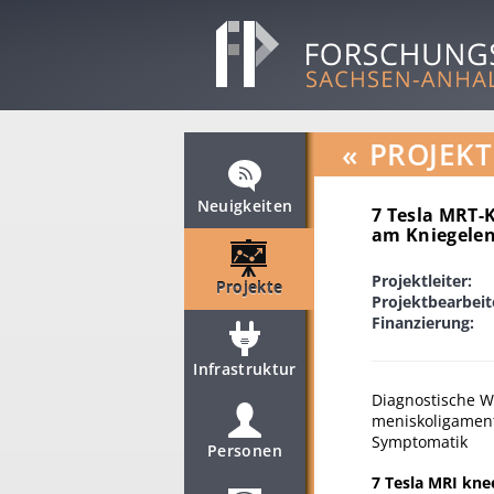
«
PROJEKT
Neuigkeiten
7 Tesla MRT-K
am Kniegele
Projektleiter:
Projekte
Projektbearbeit
Finanzierung:
Infrastruktur
Diagnostische W
meniskoligamentä
Symptomatik
Personen
7 Tesla MRI knee