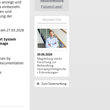
Neuanmeldung
n anzeigt und
Passwort weg?
 einbezieht.
nen und
ung der
NEUIGKEITEN
t am 27.03.2026
rt System
Image
30.06.2026
ases by
Magdeburg stärkt
Forschung zur
 documentation
Behandlung
neuropsychologische
e
r Erkrankungen
Zum Seitenanfang