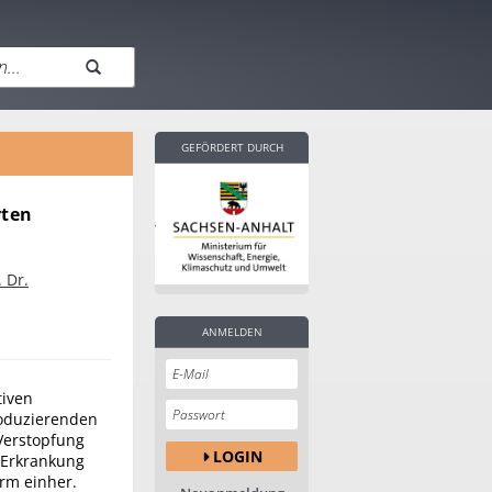
GEFÖRDERT DURCH
rten
. Dr.
ANMELDEN
tiven
oduzierenden
 Verstopfung
LOGIN
 Erkrankung
rm einher.