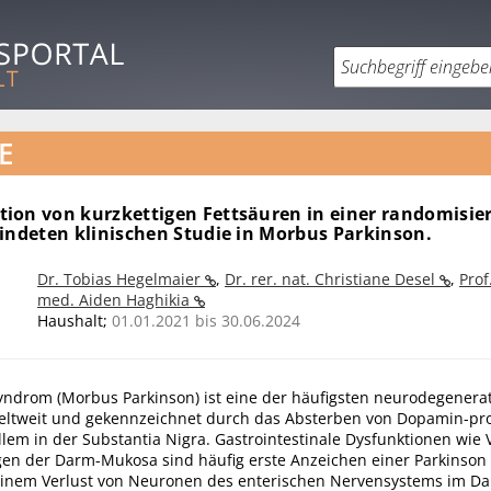
E
ion von kurzkettigen Fettsäuren in einer randomisie
lindeten klinischen Studie in Morbus Parkinson.
Dr. Tobias Hegelmaier
,
Dr. rer. nat. Christiane Desel
,
Prof
med. Aiden Haghikia
Haushalt;
01.01.2021 bis 30.06.2024
yndrom (Morbus Parkinson) ist eine der häufigsten neurodegenera
eltweit und gekennzeichnet durch das Absterben von Dopamin-pr
lem in der Substantia Nigra. Gastrointestinale Dysfunktionen wie
n der Darm-Mukosa sind häufig erste Anzeichen einer Parkinson
inem Verlust von Neuronen des enterischen Nervensystems im Da