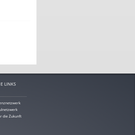
E LINKS
enznetzwerk
lnetzwerk
r die Zukunft