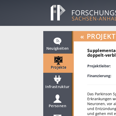
«
PROJEKT
Neuigkeiten
Supplementat
doppelt-verb
Projektleiter:
Projekte
Finanzierung:
Infrastruktur
Das Parkinson S
Erkrankungen w
Neuronen, vor al
Personen
und Entzündunge
und gehen mit e