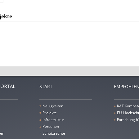
jekte
START
EMPFOHLEN
»
Neuigkeiten
»
KAT Kompet
»
Projekte
»
EU-Hochschu
»
Infrastruktur
»
Forschung fü
»
Personen
gen
»
Schutzrechte