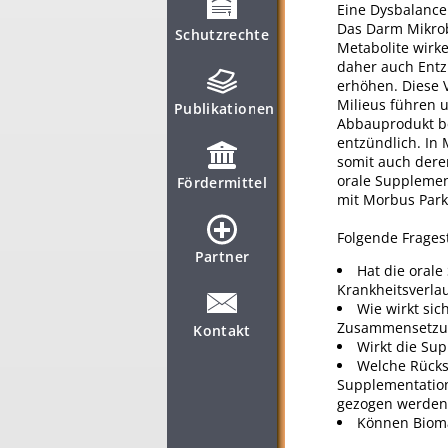
Eine Dysbalance
Das Darm Mikrob
Schutzrechte
Metabolite wir
daher auch Entz
erhöhen. Diese 
Milieus führen 
Publikationen
Abbauprodukt be
entzündlich. In 
somit auch dere
orale Supplemen
Fördermittel
mit Morbus Park
Folgende Frages
Partner
Hat die orale
Krankheitsverla
Wie wirkt sic
Zusammensetzun
Kontakt
Wirkt die Sup
Welche Rücks
Supplementatio
gezogen werden
Können Biomar