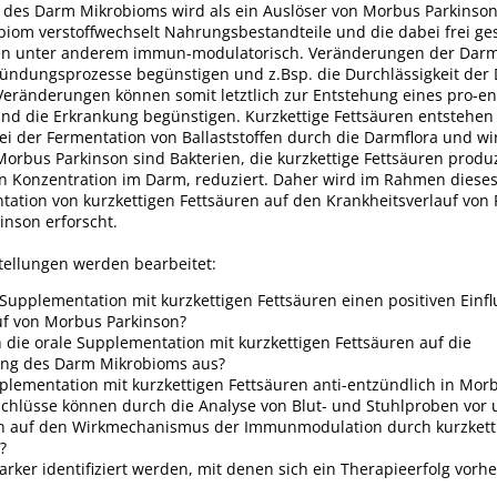
 des Darm Mikrobioms wird als ein Auslöser von Morbus Parkinson 
iom verstoffwechselt Nahrungsbestandteile und die dabei frei ge
ken unter anderem immun-modulatorisch. Veränderungen der Darm
ündungsprozesse begünstigen und z.Bsp. die Durchlässigkeit der
Veränderungen können somit letztlich zur Entstehung eines pro-e
und die Erkrankung begünstigen. Kurzkettige Fettsäuren entstehen 
i der Fermentation von Ballaststoffen durch die Darmflora und wir
Morbus Parkinson sind Bakterien, die kurzkettige Fettsäuren prod
n Konzentration im Darm, reduziert. Daher wird im Rahmen dieses 
tation von kurzkettigen Fettsäuren auf den Krankheitsverlauf von 
inson erforscht.
tellungen werden bearbeitet:
 Supplementation mit kurzkettigen Fettsäuren einen positiven Einfl
uf von Morbus Parkinson?
h die orale Supplementation mit kurzkettigen Fettsäuren auf die
g des Darm Mikrobioms aus?
plementation mit kurzkettigen Fettsäuren anti-entzündlich in Mor
chlüsse können durch die Analyse von Blut- und Stuhlproben vor
n auf den Wirkmechanismus der Immunmodulation durch kurzketti
?
ker identifiziert werden, mit denen sich ein Therapieerfolg vorhe