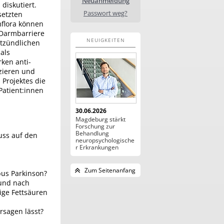
Neuanmeldung
diskutiert.
Passwort weg?
setzten
flora können
 Darmbarriere
NEUIGKEITEN
ntzündlichen
als
ken anti-
uzieren und
Projektes die
Patient:innen
30.06.2026
Magdeburg stärkt
Forschung zur
Behandlung
uss auf den
neuropsychologische
r Erkrankungen
Zum Seitenanfang
bus Parkinson?
 und nach
ge Fettsäuren
rsagen lässt?