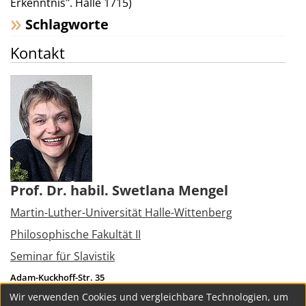
Erkenntnis". Halle 1715)
Schlagworte
Kontakt
Prof. Dr. habil. Swetlana Mengel
Martin-Luther-Universität Halle-Wittenberg
Philosophische Fakultät II
Seminar für Slavistik
Adam-Kuckhoff-Str. 35
06108
Halle (Saale)
Wir verwenden Cookies und vergleichbare Technologien, um