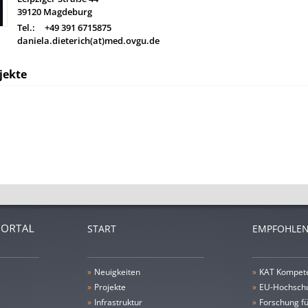
39120
Magdeburg
Tel.:
+49 391 6715875
daniela.dieterich(at)med.ovgu.de
jekte
START
EMPFOHLEN
»
Neuigkeiten
»
KAT Kompet
»
Projekte
»
EU-Hochschu
»
Infrastruktur
»
Forschung fü