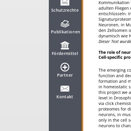
Kommunikation v
adulten Fliegen 
Schutzrechte
entschlüsseln. I
Signaturproteom
Neuronen, in Mus
den Zellsomen od
Publikationen
dynamisch wie N
Dieser Text wurd
The role of neu
Fördermittel
Cell-specific pr
The emerging con
Partner
function and dev
formation and ma
in homeostatic sc
this project we 
Kontakt
level in Drosophi
via click chemis
proteomes for di
neurons, in musc
only in the cell 
neurons to chang