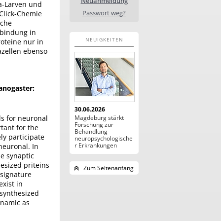
Neuanmeldung
a-Larven und
Passwort weg?
 Click-Chemie
sche
rbindung in
NEUIGKEITEN
oteine nur in
iazellen ebenso
anogaster:
30.06.2026
ls for neuronal
Magdeburg stärkt
Forschung zur
tant for the
Behandlung
ly participate
neuropsychologische
r Erkrankungen
neuronal. In
he synaptic
hesized priteins
Zum Seitenanfang
 signature
xist in
s synthesized
dynamic as