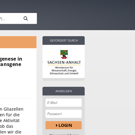
GEFÖRDERT DURCH
genese in
ransgene
ANMELDEN
 Gliazellen
en für die
 Aktivität
LOGIN
 ob das
len wir die