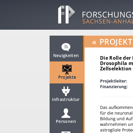
«
PROJEKT
Neuigkeiten
Die Rolle de
Drosophila m
Zellselektion
Projekte
Projektleiter:
Finanzierung:
Infrastruktur
Das aufkommende
für die neuronal
Bildung und Aufr
Personen
wahrnehmen und 
astrogliale Prot