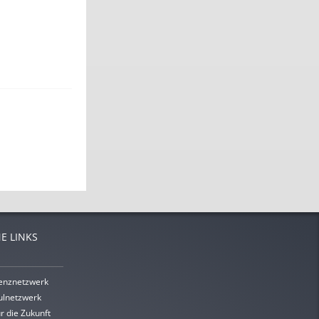
E LINKS
enznetzwerk
lnetzwerk
r die Zukunft