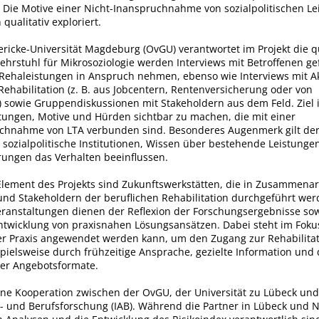
. Die Motive einer Nicht-Inanspruchnahme von sozialpolitischen Le
qualitativ exploriert.
ricke-Universität Magdeburg (OvGU) verantwortet im Projekt die qu
hrstuhl für Mikrosoziologie werden Interviews mit Betroffenen gef
Rehaleistungen in Anspruch nehmen, ebenso wie Interviews mit A
Rehabilitation (z. B. aus Jobcentern, Rentenversicherung oder von
 sowie Gruppendiskussionen mit Stakeholdern aus dem Feld. Ziel is
tungen, Motive und Hürden sichtbar zu machen, die mit einer
uchnahme von LTA verbunden sind. Besonderes Augenmerk gilt der
 sozialpolitische Institutionen, Wissen über bestehende Leistung
rungen das Verhalten beeinflussen.
 Element des Projekts sind Zukunftswerkstätten, die in Zusammenar
 und Stakeholdern der beruflichen Rehabilitation durchgeführt wer
Veranstaltungen dienen der Reflexion der Forschungsergebnisse so
wicklung von praxisnahen Lösungsansätzen. Dabei steht im Fokus
der Praxis angewendet werden kann, um den Zugang zur Rehabilitat
pielsweise durch frühzeitige Ansprache, gezielte Information und 
er Angebotsformate.
eine Kooperation zwischen der OvGU, der Universität zu Lübeck und
t- und Berufsforschung (IAB). Während die Partner in Lübeck und 