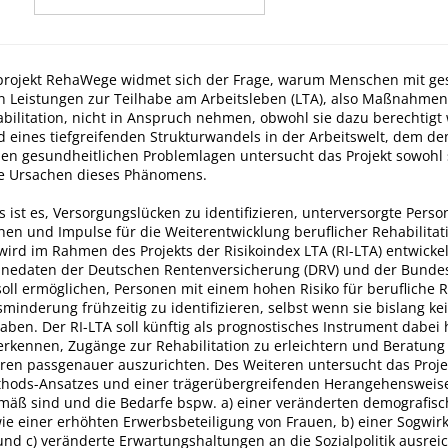
rojekt RehaWege widmet sich der Frage, warum Menschen mit ge
 Leistungen zur Teilhabe am Arbeitsleben (LTA), also Maßnahmen
bilitation, nicht in Anspruch nehmen, obwohl sie dazu berechtigt
 eines tiefgreifenden Strukturwandels in der Arbeitswelt, dem d
n gesundheitlichen Problemlagen untersucht das Projekt sowohl s
le Ursachen dieses Phänomens.
es ist es, Versorgungslücken zu identifizieren, unterversorgte Per
hen und Impulse für die Weiterentwicklung beruflicher Rehabilitat
ird im Rahmen des Projekts der Risikoindex LTA (RI-LTA) entwickel
tinedaten der Deutschen Rentenversicherung (DRV) und der Bunde
soll ermöglichen, Personen mit einem hohen Risiko für berufliche R
minderung frühzeitig zu identifizieren, selbst wenn sie bislang k
haben. Der RI-LTA soll künftig als prognostisches Instrument dabei 
 erkennen, Zugänge zur Rehabilitation zu erleichtern und Beratung
ren passgenauer auszurichten. Des Weiteren untersucht das Projek
hods-Ansatzes und einer trägerübergreifenden Herangehensweise
mäß sind und die Bedarfe bspw. a) einer veränderten demografis
ie einer erhöhten Erwerbsbeteiligung von Frauen, b) einer Sogwir
und c) veränderte Erwartungshaltungen an die Sozialpolitik ausre