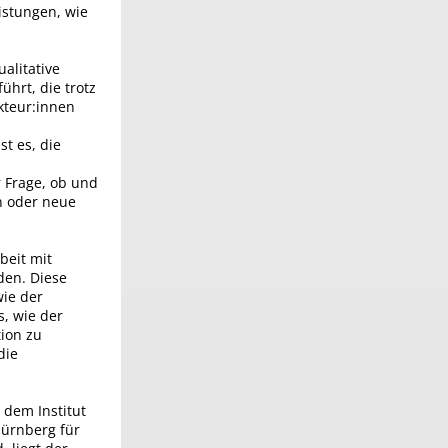
istungen, wie
alitative
ührt, die trotz
kteur:innen
t es, die
 Frage, ob und
en oder neue
beit mit
den. Diese
wie der
, wie der
ion zu
die
 dem Institut
Nürnberg für