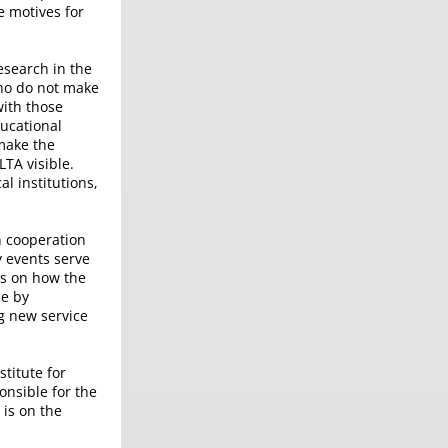
e motives for
esearch in the
who do not make
with those
ducational
 make the
LTA visible.
al institutions,
n cooperation
y events serve
 is on how the
le by
g new service
titute for
nsible for the
 is on the