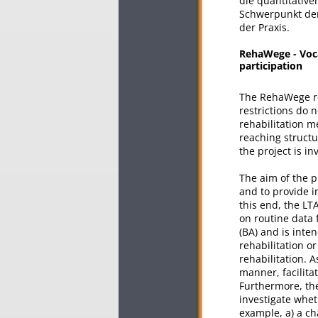
die quantitative
Schwerpunkt der
der Praxis.
RehaWege - Voca
participation
The RehaWege re
restrictions do n
rehabilitation m
reaching struct
the project is i
The aim of the p
and to provide i
this end, the LTA
on routine data
(BA) and is inte
rehabilitation o
rehabilitation. A
manner, facilita
Furthermore, th
investigate whet
example, a) a c