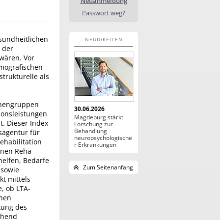
Neuanmeldung
Passwort weg?
sundheitlichen
NEUIGKEITEN
 der
 wären. Vor
emografischen
trukturelle als
sonengruppen
30.06.2026
ionsleistungen
Magdeburg stärkt
t. Dieser Index
Forschung zur
Behandlung
sagentur für
neuropsychologische
ehabilitation
r Erkrankungen
einen Reha-
helfen, Bedarfe
Zum Seitenanfang
 sowie
t mittels
, ob LTA-
chen
kung des
ichend