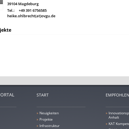
39104
Magdeburg
Tel.:
+49 391 6756585
heike.ohlbrecht(at)ovgu.de
jekte
START
EMPFOHLEN
»
Neuigkeiten
»
Innovationsp
Anhalt
»
Projekte
»
KAT Kompet
»
Infrastruktur