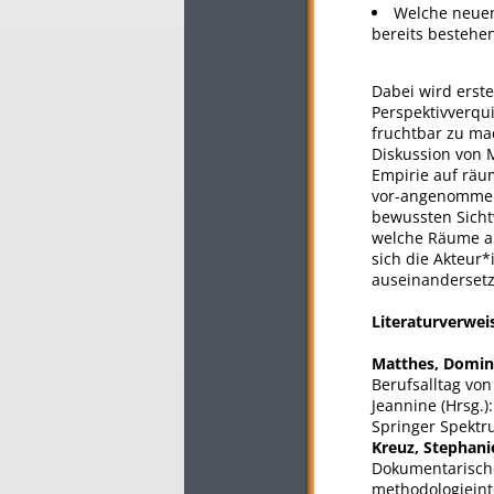
Welche neuen
bereits bestehe
Dabei wird erste
Perspektivverqu
fruchtbar zu ma
Diskussion von M
Empirie auf räu
vor-angenommen
bewussten Sich
welche Räume al
sich die Akteur*
auseinandersetz
Literaturverwei
Matthes, Domin
Berufsalltag von
Jeannine (Hrsg.
Springer Spektr
Kreuz, Stephan
Dokumentarische
methodologieinte