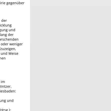
irie gegenüber
n der
icklung
agung und
tlang der
Forschenden
 oder weniger
zuzeigen,
t und Weise
hnen
 im
intzer,
Wiesbaden:
nung und
Hrsg.):