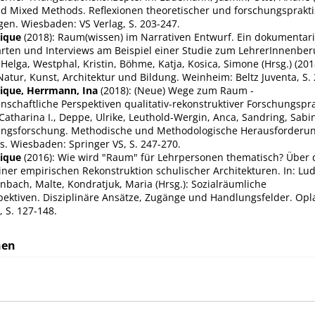
nd Mixed Methods. Reflexionen theoretischer und forschungsprakt
en. Wiesbaden: VS Verlag, S. 203-247.
ique
(2018): Raum(wissen) im Narrativen Entwurf. Ein dokumentar
rten und Interviews am Beispiel einer Studie zum LehrerInnenberuf
r, Helga, Westphal, Kristin, Böhme, Katja, Kosica, Simone (Hrsg.) (20
tur, Kunst, Architektur und Bildung. Weinheim: Beltz Juventa, S. 
ique, Herrmann, Ina
(2018): (Neue) Wege zum Raum -
schaftliche Perspektiven qualitativ-rekonstruktiver Forschungsprax
 Catharina I., Deppe, Ulrike, Leuthold-Wergin, Anca, Sandring, Sabin
dungsforschung. Methodische und Methodologische Herausforderun
s. Wiesbaden: Springer VS, S. 247-270.
ique
(2016): Wie wird "Raum" für Lehrpersonen thematisch? Über 
ner empirischen Rekonstruktion schulischer Architekturen. In: Lud
bach, Malte, Kondratjuk, Maria (Hrsg.): Sozialräumliche
ektiven. Disziplinäre Ansätze, Zugänge und Handlungsfelder. Opl
 S. 127-148.
nen