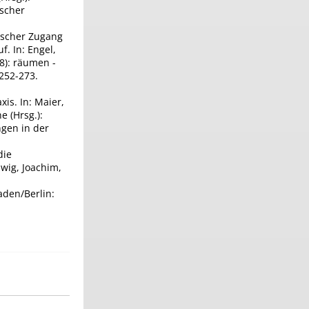
ischer
ischer Zugang
. In: Engel,
18): räumen -
252-273.
is. In: Maier,
e (Hrsg.):
gen in der
die
wig, Joachim,
aden/Berlin: