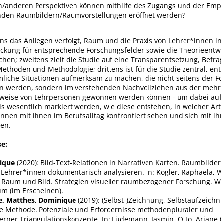
/anderen Perspektiven können mithilfe des Zugangs und der Emp
nden Raumbildern/Raumvorstellungen eröffnet werden?
ns das Anliegen verfolgt, Raum und die Praxis von Lehrer*innen i
ickung für entsprechende Forschungsfelder sowie die Theorieentw
chen; zweitens zielt die Studie auf eine Transparentsetzung, Befr
ethoden und Methodologie; drittens ist für die Studie zentral, en
mliche Situationen aufmerksam zu machen, die nicht seitens der 
 werden, sondern im verstehenden Nachvollziehen aus der mehr
tweise von Lehrpersonen gewonnen werden können - um dabei auf
s wesentlich markiert werden, wie diese entstehen, in welcher Ar
innen mit ihnen im Berufsalltag konfrontiert sehen und sich mit i
en.
se:
ique
(2020): Bild-Text-Relationen in Narrativen Karten. Raumbilder
 Lehrer*innen dokumentarisch analysieren. In: Kogler, Raphaela, W
): Raum und Bild. Strategien visueller raumbezogener Forschung. 
um (im Erscheinen).
ie, Matthes, Dominique
(2019): (Selbst-)Zeichnung, Selbstaufzeich
 Methode. Potenziale und Erfordernisse methodenpluraler und
rner Triangulationskonzepte. In: Lüdemann, Jasmin, Otto, Ariane (