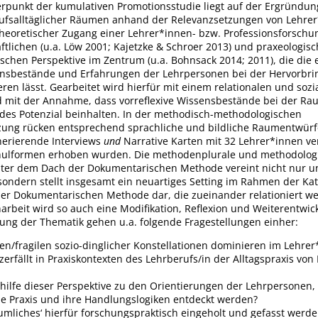
erpunkt der kumulativen Promotionsstudie liegt auf der Ergründun
rufsalltäglicher Räumen anhand der Relevanzsetzungen von Lehrer
theoretischer Zugang einer Lehrer*innen- bzw. Professionsforschu
tlichen (u.a. Löw 2001; Kajetzke & Schroer 2013) und praxeologisc
schen Perspektive im Zentrum (u.a. Bohnsack 2014; 2011), die die e
ensbestände und Erfahrungen der Lehrpersonen bei der Hervorbr
en lässt. Gearbeitet wird hierfür mit einem relationalen und sozi
 mit der Annahme, dass vorreflexive Wissensbestände bei der R
des Potenzial beinhalten. In der methodisch-methodologischen
ung rücken entsprechend sprachliche und bildliche Raumentwürfe 
erierende Interviews
und
Narrative Karten mit 32 Lehrer*innen v
hulformen erhoben wurden. Die methodenplurale und methodolog
nter dem Dach der Dokumentarischen Methode vereint nicht nur un
 sondern stellt insgesamt ein neuartiges Setting im Rahmen der Ka
 der Dokumentarischen Methode dar, die zueinander relationiert 
arbeit wird so auch eine Modifikation, Reflexion und Weiterentwic
tung der Thematik gehen u.a. folgende Fragestellungen einher:
en/fragilen sozio-dinglicher Konstellationen dominieren im Lehre
zerfällt in Praxiskontexten des Lehrberufs/in der Alltagspraxis vo
ilfe dieser Perspektive zu den Orientierungen der Lehrpersonen, 
lle Praxis und ihre Handlungslogiken entdeckt werden?
mliches‘ hierfür forschungspraktisch eingeholt und gefasst werde