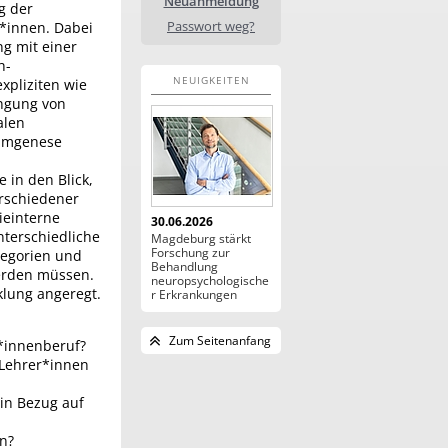
Neuanmeldung
g der
Passwort weg?
*innen. Dabei
ng mit einer
h-
NEUIGKEITEN
xpliziten wie
ingung von
alen
aumgenese
in den Blick,
erschiedener
ieinterne
30.06.2026
terschiedliche
Magdeburg stärkt
Forschung zur
tegorien und
Behandlung
werden müssen.
neuropsychologische
klung angeregt.
r Erkrankungen
Zum Seitenanfang
r*innenberuf?
n Lehrer*innen
in Bezug auf
n?