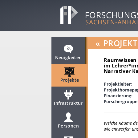
«
PROJEKT
Neuigkeiten
Raumwissen v
im Lehrer*in
Narrativer K
Projekte
Projektleiter:
Projekthomepa
Finanzierung:
Forschergruppe
Infrastruktur
Welche Räume des 
Personen
wie entwerfen und