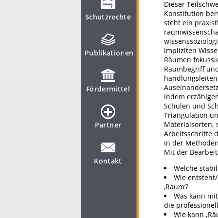
Dieser Teilschw
Konstitution be
Schutzrechte
steht ein praxis
raumwissenschaf
wissenssoziologi
impliziten Wiss
Publikationen
Räumen fokussier
Raumbegriff und
handlungsleiten
Auseinandersetz
Fördermittel
indem erzählgen
Schulen und Sc
Triangulation u
Materialsorten,
Partner
Arbeitsschritte
In der Methoden
Mit der Bearbei
Kontakt
Welche stabil
Wie entsteht/
‚Raum‘?
Was kann mith
die professione
Wie kann ,Räu