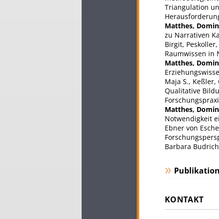
Triangulation u
Herausforderung
Matthes, Domin
zu Narrativen Ka
Birgit, Peskolle
Raumwissen in Na
Matthes, Domin
Erziehungswissen
Maja S., Keßler,
Qualitative Bil
Forschungspraxi
Matthes, Domin
Notwendigkeit ei
Ebner von Eschen
Forschungspersp
Barbara Budrich,
Publikatio
KONTAKT