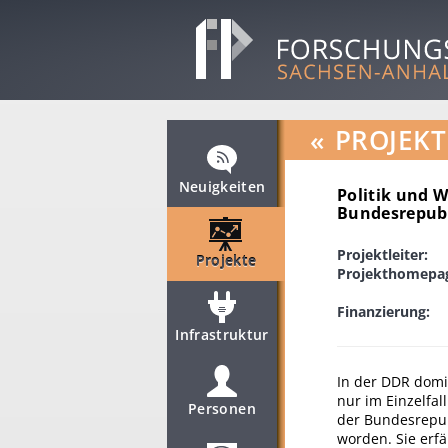
«
PROJEKT
Neuigkeiten
Politik und W
Bundesrepub
Projektleiter:
Projekte
Projekthomepa
Finanzierung:
Infrastruktur
In der DDR domin
nur im Einzelfal
Personen
der Bundesrepubl
worden. Sie erfä