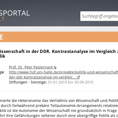
E
issenschaft in der DDR. Kontrastanalyse im Vergleich 
lik
Prof. Dr. Peer Pasternack
ge:
http://www.hof.uni-halle.de/projekte/politik-und-wissenschaft
der-ddr-kontrastanalyse-im-vergleic...
Stiftungen - Sonstige;
01.01.2010 bis 30.09.2010
ierte die Heteronomie das Verhältnis von Wissenschaft und Politik
l durch fortwährend prekäre Teilautonomie-Arrangements relativie
ik ist die Autonomie der Wissenschaft nie grundsätzlich in Frage 
hrt ihre Gefährdungen seltener durch eine übergriffige Politik als