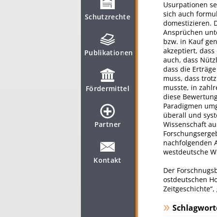
Usurpationen se
sich auch formul
Schutzrechte
domestizieren. D
Ansprüchen unt
bzw. in Kauf ge
akzeptiert, dass
Publikationen
auch, dass Nüt
dass die Erträge
muss, dass trot
musste, in zahl
Fördermittel
diese Bewertung
Paradigmen umge
überall und sy
Partner
Wissenschaft auc
Forschungsergeb
nachfolgenden A
westdeutsche W
Kontakt
Der Forschnugsb
ostdeutschen Ho
Zeitgeschichte“,
Schlagwort