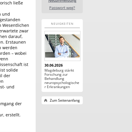
Neuanmeldung
risch ließe
Passwort weg?
n und
ugestanden
NEUIGKEITEN
m Wesentlichen
 erwartete zwar
chen darauf,
men. Erstaunen
en werden
urden – wobei
 wenn
ssenschaft ist
30.06.2026
st solide
Magdeburg stärkt
Forschung zur
il der
Behandlung
en
neuropsychologische
st- und
r Erkrankungen
Zum Seitenanfang
 Umgang der
, erstellt.