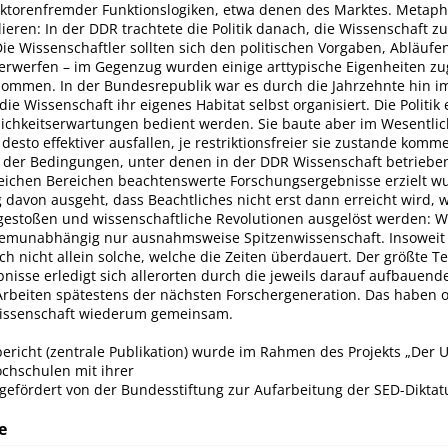
ktorenfremder Funktionslogiken, etwa denen des Marktes. Metapho
ieren: In der DDR trachtete die Politik danach, die Wissenschaft zu
ie Wissenschaftler sollten sich den politischen Vorgaben, Abläufe
erwerfen – im Gegenzug wurden einige arttypische Eigenheiten z
nommen. In der Bundesrepublik war es durch die Jahrzehnte hin i
 die Wissenschaft ihr eigenes Habitat selbst organisiert. Die Politik
zlichkeitserwartungen bedient werden. Sie baute aber im Wesentli
 desto effektiver ausfallen, je restriktionsfreier sie zustande kom
z der Bedingungen, unter denen in der DDR Wissenschaft betrieb
reichen Bereichen beachtenswerte Forschungsergebnisse erzielt w
 davon ausgeht, dass Beachtliches nicht erst dann erreicht wird,
stoßen und wissenschaftliche Revolutionen ausgelöst werden: Wi
stemunabhängig nur ausnahmsweise Spitzenwissenschaft. Insoweit i
h nicht allein solche, welche die Zeiten überdauert. Der größte Te
nisse erledigt sich allerorten durch die jeweils darauf aufbauend
rbeiten spätestens der nächsten Forschergeneration. Das haben o
issenschaft wiederum gemeinsam.
ericht (zentrale Publikation) wurde im Rahmen des Projekts „Der
chschulen mit ihrer
 gefördert von der Bundesstiftung zur Aufarbeitung der SED-Diktatur
e