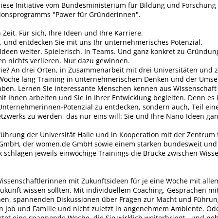
diese Initiative vom Bundesministerium für Bildung und Forschung
ionsprogramms "Power für Gründerinnen".
Zeit. Für sich, Ihre Ideen und Ihre Karriere.
, und entdecken Sie mit uns Ihr unternehmerisches Potenzial.
 Ideen weiter. Spielerisch. In Teams. Und ganz konkret zu Gründu
en nichts verlieren. Nur dazu gewinnen.
e? An drei Orten, in Zusammenarbeit mit drei Universitäten und z
Woche lang Training in unternehmerischem Denken und der Umse
ben. Lernen Sie interessante Menschen kennen aus Wissenschaft
mit Ihnen arbeiten und Sie in Ihrer Entwicklung begleiten. Denn es i
 Unternehmerinnen-Potenzial zu entdecken, sondern auch, Teil ein
tzwerks zu werden, das nur eins will: Sie und Ihre Nano-Ideen ga
führung der Universität Halle und in Kooperation mit der Zentrum 
gGmbH, der women.de GmbH sowie einem starken bundesweit und 
k schlagen jeweils einwöchige Trainings die Brücke zwischen Wiss
issenschaftlerinnen mit Zukunftsideen für je eine Woche mit allem
Zukunft wissen sollten. Mit individuellem Coaching, Gesprächen mi
en, spannenden Diskussionen über Fragen zur Macht und Führun
on Job und Familie und nicht zuletzt in angenehmem Ambiente. Od
rtet eine spannende Woche, die Sie wirklich weiterbringt - und n