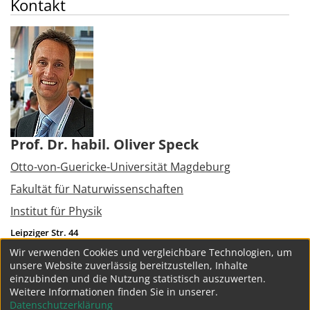
Kontakt
Prof. Dr. habil. Oliver Speck
Otto-von-Guericke-Universität Magdeburg
Fakultät für Naturwissenschaften
Institut für Physik
Leipziger Str. 44
39120
Magdeburg
Wir verwenden Cookies und vergleichbare Technologien, um
Tel.:
+49 391 6756113
unsere Website zuverlässig bereitzustellen, Inhalte
oliver.speck@ovgu.de
einzubinden und die Nutzung statistisch auszuwerten.
Weitere Informationen finden Sie in unserer.
weitere Projekte
Datenschutzerklärung