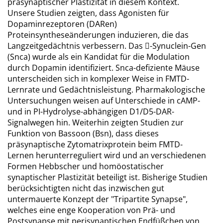
präsynaptischer Plastizität in diesem Kontext.
Unsere Studien zeigten, dass Agonisten für
Dopaminrezeptoren (DARen)
Proteinsyntheseänderungen induzieren, die das
Langzeitgedächtnis verbessern. Das -Synuclein-Gen
(Snca) wurde als ein Kandidat für die Modulation
durch Dopamin identifiziert. Snca-defiziente Mäuse
unterscheiden sich in komplexer Weise in FMTD-
Lernrate und Gedächtnisleistung. Pharmakologische
Untersuchungen weisen auf Unterschiede in cAMP-
und in PI-Hydrolyse-abhängigen D1/D5-DAR-
Signalwegen hin. Weiterhin zeigten Studien zur
Funktion von Bassoon (Bsn), dass dieses
präsynaptische Zytomatrixprotein beim FMTD-
Lernen herunterreguliert wird und an verschiedenen
Formen Hebbscher und homöostatischer
synaptischer Plastizität beteiligt ist. Bisherige Studien
berücksichtigten nicht das inzwischen gut
untermauerte Konzept der "Tripartite Synapse",
welches eine enge Kooperation von Prä- und
Postsynapse mit perisynaptischen Endfüßchen von