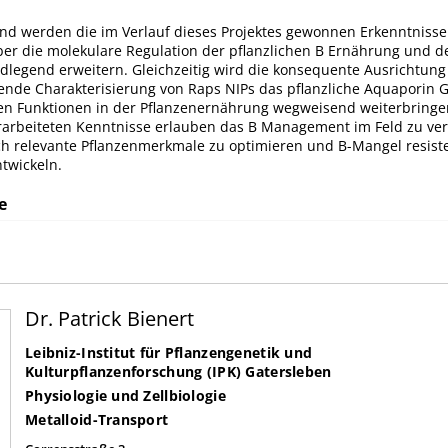
 werden die im Verlauf dieses Projektes gewonnen Erkenntnisse
er die molekulare Regulation der pflanzlichen B Ernährung und d
dlegend erweitern. Gleichzeitig wird die konsequente Ausrichtung
ende Charakterisierung von Raps NIPs das pflanzliche Aquaporin G
ren Funktionen in der Pflanzenernährung wegweisend weiterbringen
rarbeiteten Kenntnisse erlauben das B Management im Feld zu ve
ich relevante Pflanzenmerkmale zu optimieren und B-Mangel resist
twickeln.
e
Dr. Patrick Bienert
Leibniz-Institut für Pflanzengenetik und
Kulturpflanzenforschung (IPK) Gatersleben
Physiologie und Zellbiologie
Metalloid-Transport