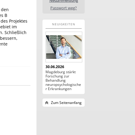
Neuanmeldung
Passwort weg?
 den
es B
 des Projektes
NEUIGKEITEN
ebiet im
. Schließlich
rbessern,
ente
30.06.2026
Magdeburg stärkt
Forschung zur
Behandlung
neuropsychologische
r Erkrankungen
Zum Seitenanfang