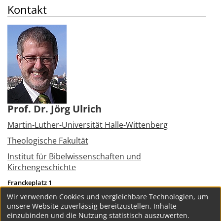
Kontakt
Prof. Dr. Jörg Ulrich
Martin-Luther-Universität Halle-Wittenberg
Theologische Fakultät
Institut für Bibelwissenschaften und
Kirchengeschichte
Franckeplatz 1
06110
Halle (Saale)
Wir verwenden Cookies und vergleichbare Technologien, um
Tel.:
+49 345 5523050
unsere Website zuverlässig bereitzustellen, Inhalte
joerg.ulrich@theologie.uni-halle.de
einzubinden und die Nutzung statistisch auszuwerten.