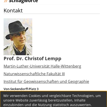
Schlagworte
Kontakt
Prof. Dr. Christof Lempp
Martin-Luther-Universität Halle-Wittenberg
Naturwissenschaftliche Fakultät III
Institut für Geowissenschaften und Geographie
Von-Seckendorff-Platz 3
06120
Halle (Saale)
Wir verwenden Cookies und vergleichbare Technologien, um
Tel.:
+49 345 5526090
unsere Website zuverlässig bereitzustellen, Inhalte
christof.lempp@geo.uni-halle.de
einzubinden und die Nutzung statistisch auszuwerten.