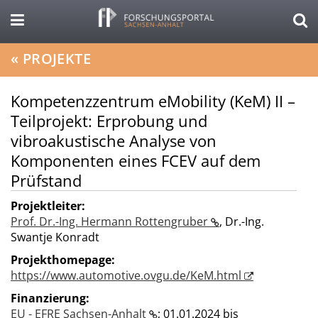
«
PROJEKTE
Kompetenzzentrum eMobility (KeM) II –
Teilprojekt: Erprobung und
vibroakustische Analyse von
Komponenten eines FCEV auf dem
Prüfstand
Projektleiter:
Prof. Dr.-Ing. Hermann Rottengruber
,
Dr.-Ing.
Swantje Konradt
Projekthomepage:
https://www.automotive.ovgu.de/KeM.html
Finanzierung:
EU - EFRE Sachsen-Anhalt
;
01.01.2024 bis