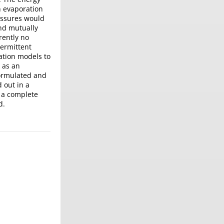
h evaporation
essures would
and mutually
rently no
termittent
ation models to
s as an
formulated and
 out in a
, a complete
d.