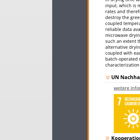
input, which is 
rates and theref
destroy the gree
coupled temperat
reliable data ava
microwave dryin
such an extent t
alternative dry
coupled with eac
batch-operated m
characterization
UN Nachhal
weitere Inf
Kooperatio