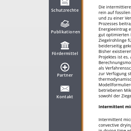
Die intermittier
Schutzrechte
rein auf fossile
und zu einer Ve
Prozesses beitra
Energieeintrag 
Publikationen
gut optimierten
Ziegelrohlinge 
beiderseitig gek
Bisher existiere
Fördermittel
Projektes ist es
Berechnungsmode
als Verfahrenssc
zur Verfügung s
Partner
thermodynamisch
Modellformulier
betriebenen Mikr
sowohl der Ziege
Kontakt
Intermittent mic
Intermittent mic
convective dryin
in drying time w