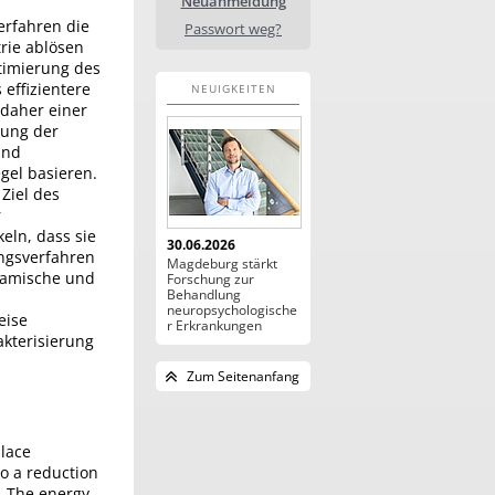
Neuanmeldung
erfahren die
Passwort weg?
trie ablösen
timierung des
 effizientere
NEUIGKEITEN
daher einer
rung der
und
gel basieren.
 Ziel des
r
eln, dass sie
30.06.2026
ungsverfahren
Magdeburg stärkt
namische und
Forschung zur
Behandlung
neuropsychologische
eise
r Erkrankungen
akterisierung
Zum Seitenanfang
place
to a reduction
s. The energy