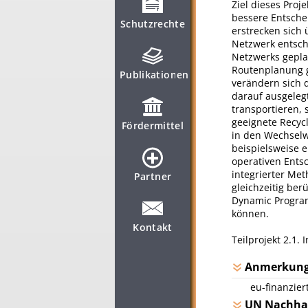
Ziel dieses Proj
bessere Entsche
Schutzrechte
erstrecken sich 
Netzwerk entsch
Netzwerks gepla
Routenplanung ge
Publikationen
verändern sich 
darauf ausgeleg
transportieren,
geeignete Recyc
Fördermittel
in den Wechsel
beispielsweise e
operativen Ents
integrierter Me
Partner
gleichzeitig be
Dynamic Program
können.
Kontakt
Teilprojekt 2.1.
Anmerkun
eu-finanzier
UN Nachhal