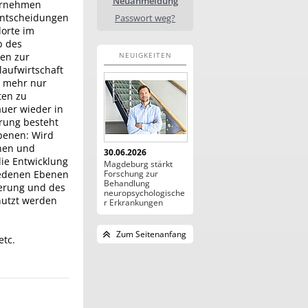
Neuanmeldung
nternehmen
 Entscheidungen
Passwort weg?
dorte im
b des
NEUIGKEITEN
gen zur
laufwirtschaft
t mehr nur
ten zu
auer wieder in
erung besteht
benen: Wird
chen und
30.06.2026
die Entwicklung
Magdeburg stärkt
Forschung zur
iedenen Ebenen
Behandlung
ierung und des
neuropsychologische
nutzt werden
r Erkrankungen
Zum Seitenanfang
etc.