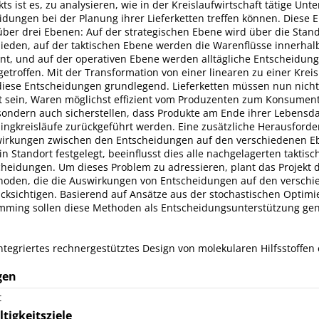
ekts ist es, zu analysieren, wie in der Kreislaufwirtschaft tätige U
idungen bei der Planung ihrer Lieferketten treffen können. Diese
über drei Ebenen: Auf der strategischen Ebene wird über die Stan
ieden, auf der taktischen Ebene werden die Warenflüsse innerhal
nt, und auf der operativen Ebene werden alltägliche Entscheidun
troffen. Mit der Transformation von einer linearen zu einer Kreis
diese Entscheidungen grundlegend. Lieferketten müssen nun nich
t sein, Waren möglichst effizient vom Produzenten zum Konsumen
 sondern auch sicherstellen, dass Produkte am Ende ihrer Lebensd
lingkreisläufe zurückgeführt werden. Eine zusätzliche Herausford
wirkungen zwischen den Entscheidungen auf den verschiedenen E
in Standort festgelegt, beeinflusst dies alle nachgelagerten taktis
cheidungen. Um dieses Problem zu adressieren, plant das Projekt 
thoden, die die Auswirkungen von Entscheidungen auf den versch
rücksichtigen. Basierend auf Ansätze aus der stochastischen Optim
ming sollen diese Methoden als Entscheidungsunterstützung ge
 Integriertes rechnergestütztes Design von molekularen Hilfsstoffen 
gen
t
tigkeitsziele