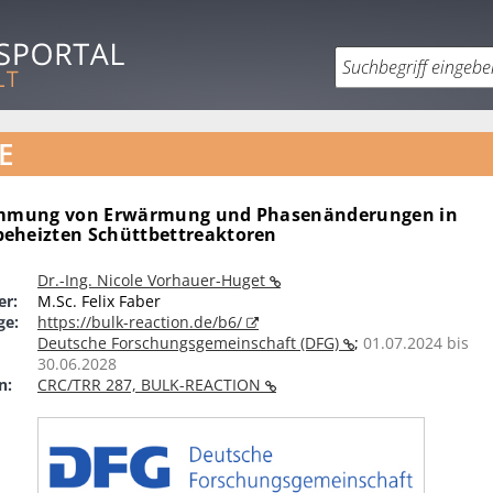
E
timmung von Erwärmung und Phasenänderungen in
eheizten Schüttbettreaktoren
Dr.-Ing. Nicole Vorhauer-Huget
er:
M.Sc. Felix Faber
ge:
https://bulk-reaction.de/b6/
Deutsche Forschungsgemeinschaft (DFG)
;
01.07.2024 bis
30.06.2028
n:
CRC/TRR 287, BULK-REACTION