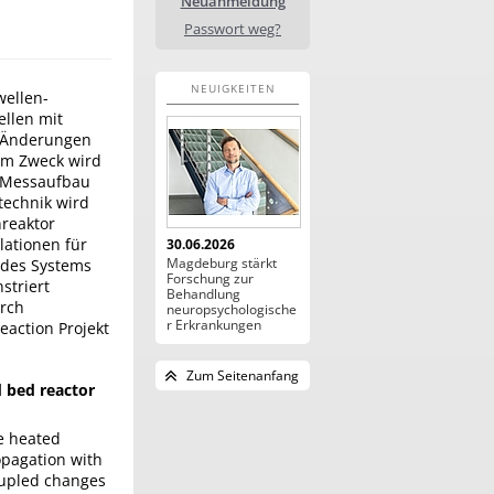
Neuanmeldung
Passwort weg?
NEUIGKEITEN
ellen-
ellen mit
n Änderungen
em Zweck wird
r Messaufbau
technik wird
nreaktor
lationen für
30.06.2026
Magdeburg stärkt
 des Systems
Forschung zur
striert
Behandlung
urch
neuropsychologische
r Erkrankungen
action Projekt
Zum Seitenanfang
 bed reactor
e heated
opagation with
oupled changes