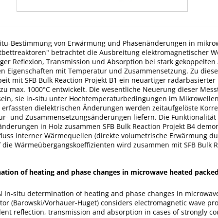
-situ-Bestimmung von Erwärmung und Phasenänderungen in mikrow
tbettreaktoren" betrachtet die Ausbreitung elektromagnetischer W
ger Reflexion, Transmission und Absorption bei stark gekoppelte
hen Eigenschaften mit Temperatur und Zusammensetzung. Zu dies
it mit SFB Bulk Reaction Projekt B1 ein neuartiger radarbasierte
s zu max. 1000°C entwickelt. Die wesentliche Neuerung dieser Mess
 sein, sie in-situ unter Hochtemperaturbedingungen im Mikrowelle
 erfassten dielektrischen Änderungen werden zeitaufgelöste Korre
ur- und Zusammensetzungsänderungen liefern. Die Funktionalität
änderungen in Holz zusammen SFB Bulk Reaction Projekt B4 demon
fluss interner Wärmequellen (direkte volumetrische Erwärmung d
f die Wärmeübergangskoeffizienten wird zusammen mit SFB Bulk Re
nation of heating and phase changes in microwave heated packed
N In-situ determination of heating and phase changes in microwav
tor (Barowski/Vorhauer-Huget) considers electromagnetic wave pr
nt reflection, transmission and absorption in cases of strongly c