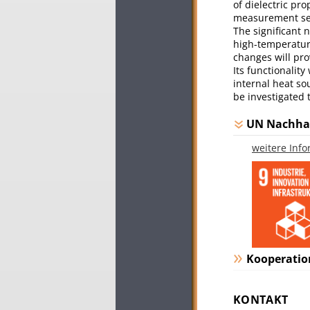
of dielectric pr
measurement set
The significant 
high-temperature
changes will pro
Its functionalit
internal heat so
be investigated 
UN Nachhal
weitere Inf
Kooperatio
KONTAKT