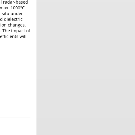
el radar-based
 max. 1000°C.
n-situ under
d dielectric
tion changes.
. The impact of
fficients will