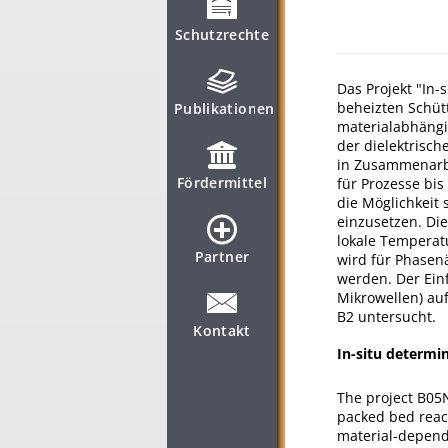
Schutzrechte
Das Projekt "In
beheizten Schüt
Publikationen
materialabhängi
der dielektrisc
in Zusammenarbe
Fördermittel
für Prozesse bi
die Möglichkeit
einzusetzen. Die
lokale Temperat
Partner
wird für Phasen
werden. Der Ein
Mikrowellen) au
B2 untersucht.
Kontakt
In-situ determi
The project B05
packed bed reac
material-depende