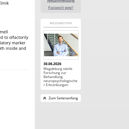
Neuanmeldung
linik
Passwort weg?
NEUIGKEITEN
smell
 to olfactorily
ulatory marker
oth inside and
30.06.2026
Magdeburg stärkt
Forschung zur
Behandlung
neuropsychologische
r Erkrankungen
Zum Seitenanfang