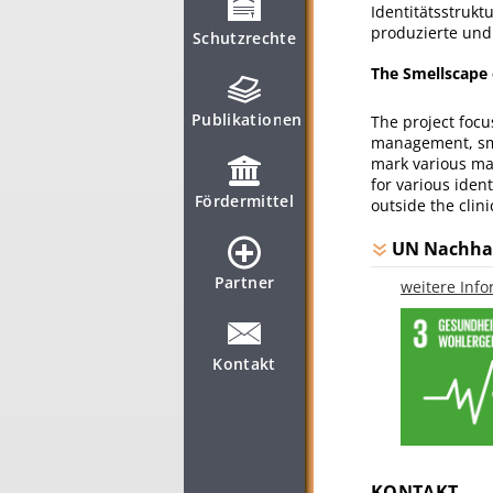
Identitätsstrukt
produzierte und
Schutzrechte
The Smellscape 
Publikationen
The project focu
management, smel
mark various mar
for various iden
Fördermittel
outside the clini
UN Nachhal
Partner
weitere Inf
Kontakt
KONTAKT