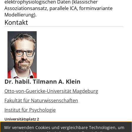
elektrophysiologischen Daten (klassischer
Assoziationsansatz, parallele ICA, forminvariante
Modellierung).
Kontakt
Dr. habil. Tilmann A. Klein
Otto-von-Guericke-Universität Magdeburg
Fakultät für Naturwissenschaften
Institut für Psychologie
Universitätsplatz 2
39106
Magdeburg
Wir verwenden Cookies und vergleichbare Technologien, um
Tel.:
+49 391 6758479