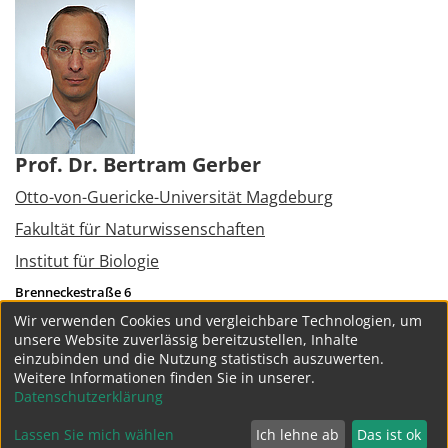
Prof. Dr. Bertram Gerber
Otto-von-Guericke-Universität Magdeburg
Fakultät für Naturwissenschaften
Institut für Biologie
Brenneckestraße 6
39118
Magdeburg
Wir verwenden Cookies und vergleichbare Technologien, um
Tel.:
+49 391 626392261
unsere Website zuverlässig bereitzustellen, Inhalte
bertram.gerber@lin-magdeburg.de
einzubinden und die Nutzung statistisch auszuwerten.
Weitere Informationen finden Sie in unserer.
weitere Projekte
Datenschutzerklärung
Lassen Sie mich wählen
Ich lehne ab
Das ist ok
Datenschutz
Impressum