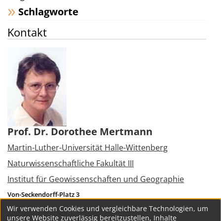
Schlagworte
Kontakt
Prof. Dr. Dorothee Mertmann
Martin-Luther-Universität Halle-Wittenberg
Naturwissenschaftliche Fakultät III
Institut für Geowissenschaften und Geographie
Von-Seckendorff-Platz 3
06120
Halle (Saale)
Wir verwenden Cookies und vergleichbare Technologien, um
Tel.:
+49 345 5526107
unsere Website zuverlässig bereitzustellen, Inhalte