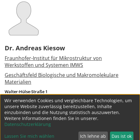
Dr. Andreas Kiesow
Fraunhofer-Institut für Mikrostruktur von
Werkstoffen und Systemen IMWS
Geschäftsfeld Biologische und Makromolekulare
Materialien
Walter-Hülse-Straße 1
06120
Halle (Saale)
Wir verwenden Cookies und vergleichbare Technologien, um
Tel.:
+49 345 5589118
unsere Website zuverlässig bereitzustellen, Inhalte
andreas.kiesow(at)imws.fraunhofer.de
einzubinden und die Nutzung statistisch auszuwerten.
Weitere Informationen finden Sie in unserer.
weitere Projekte
Datenschutzerklärung
Lassen Sie mich wählen
Ich lehne ab
Das ist ok
Datenschutz
Impressum