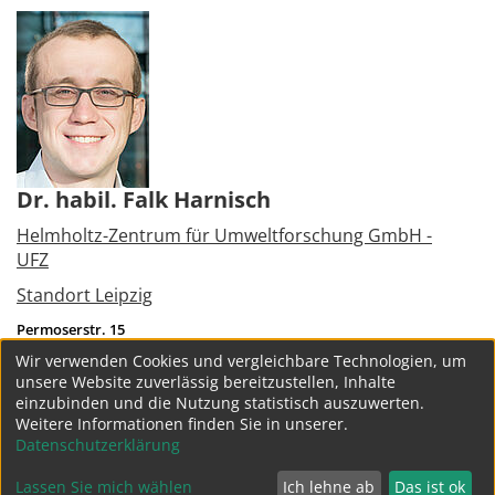
Dr. habil. Falk Harnisch
Helmholtz-Zentrum für Umweltforschung GmbH -
UFZ
Standort Leipzig
Permoserstr. 15
04318
Leipzig
Wir verwenden Cookies und vergleichbare Technologien, um
Tel.:
+49 341 2351337
unsere Website zuverlässig bereitzustellen, Inhalte
falk.harnisch@ufz.de
einzubinden und die Nutzung statistisch auszuwerten.
Weitere Informationen finden Sie in unserer.
weitere Projekte
Datenschutzerklärung
Lassen Sie mich wählen
Ich lehne ab
Das ist ok