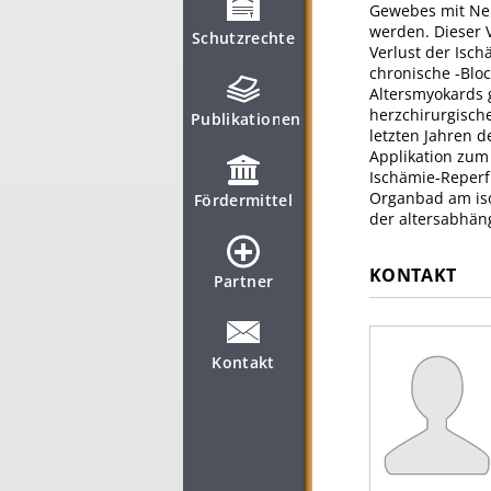
Gewebes mit Nek
werden. Dieser V
Schutzrechte
Verlust der Isc
chronische -Bloc
Altersmyokards 
herzchirurgische
Publikationen
letzten Jahren d
Applikation zum
Ischämie-Reperf
Organbad am iso
Fördermittel
der altersabhän
KONTAKT
Partner
Kontakt