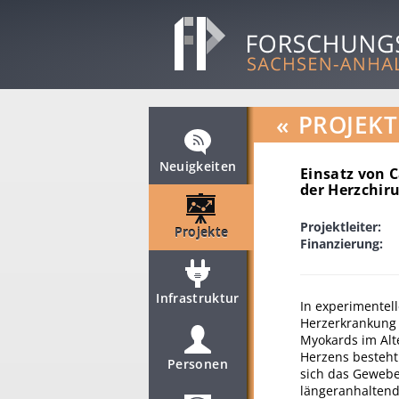
«
PROJEKT
Neuigkeiten
Einsatz von C
der Herzchiru
Projektleiter:
Projekte
Finanzierung:
Infrastruktur
In experimentel
Herzerkrankung 
Myokards im Alt
Herzens besteht.
Personen
sich das Gewebe
längeranhaltend