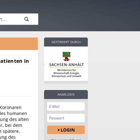
GEFÖRDERT DURCH
Patienten in
ANMELDEN
 Koronaren
 des humanen
dung des alten
ar, bei dem
LOGIN
 spätere,
ung des