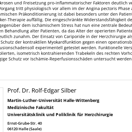
rosen und Freisetzung pro-inflammatorischer Faktoren deutlich v
organg tritt physiologisch vor allem im der Angina pectoris Phase 
hämischen Präkonditionierung ist dabei besonders unter den Patie
ker-Therapie auffällig. Die eingeschränkte Widerstandsfähigkeit d
gegenüber dem ischämischem Stress hat nun eine zentrale Bedeu
n Behandlung alter Patienten, da das Alter der operierten Patient
eutlich zunahm. Der Einsatz von Cariporide in der Herzchirurgie a
 Schutz der kontraktilen Myokardfunktion gegen einen operations
usionschadensoll experimentell getestet werden. Funktionelle Ver
lierten, isometrisch kontrahierenden Trabekeln des rechten Vorho
gige Schutz vor Ischämie-Reperfusionsschäden untersucht werden
Prof. Dr. Rolf-Edgar Silber
Martin-Luther-Universität Halle-Wittenberg
Medizinische Fakultät
Universitätsklinik und Poliklinik für Herzchirurgie
Ernst-Grube-Str. 40
06120
Halle (Saale)