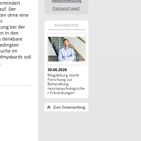
Neuanmeldung
ermindert
Passwort weg?
auf. Der
nten ohne eine
es
NEUIGKEITEN
tung bei der
en in den
ls denkbare
bedingten
suche im
fmyokards soll
.
30.06.2026
Magdeburg stärkt
Forschung zur
Behandlung
neuropsychologische
r Erkrankungen
Zum Seitenanfang