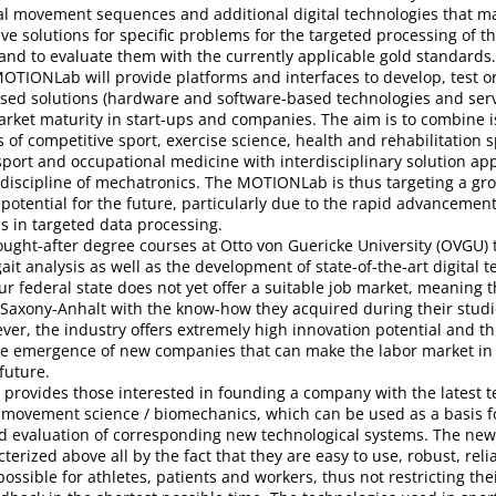
l movement sequences and additional digital technologies that ma
ive solutions for specific problems for the targeted processing of t
nd to evaluate them with the currently applicable gold standards.
OTIONLab will provide platforms and interfaces to develop, test o
ased solutions (hardware and software-based technologies and ser
rket maturity in start-ups and companies. The aim is to combine 
s of competitive sport, exercise science, health and rehabilitation 
 sport and occupational medicine with interdisciplinary solution a
 discipline of mechatronics. The MOTIONLab is thus targeting a gr
t potential for the future, particularly due to the rapid advanceme
 in targeted data processing.
ought-after degree courses at Otto von Guericke University (OVGU) 
t analysis as well as the development of state-of-the-art digital t
ur federal state does not yet offer a suitable job market, meaning 
Saxony-Anhalt with the know-how they acquired during their studie
er, the industry offers extremely high innovation potential and t
the emergence of new companies that can make the labor market i
 future.
rovides those interested in founding a company with the latest t
f movement science / biomechanics, which can be used as a basis f
 evaluation of corresponding new technological systems. The new
terized above all by the fact that they are easy to use, robust, reli
possible for athletes, patients and workers, thus not restricting t