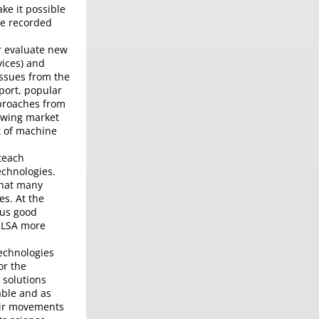
ke it possible
he recorded
r evaluate new
vices) and
issues from the
sport, popular
pproaches from
owing market
nt of machine
teach
echnologies.
that many
s. At the
hus good
n LSA more
echnologies
or the
 solutions
able and as
heir movements