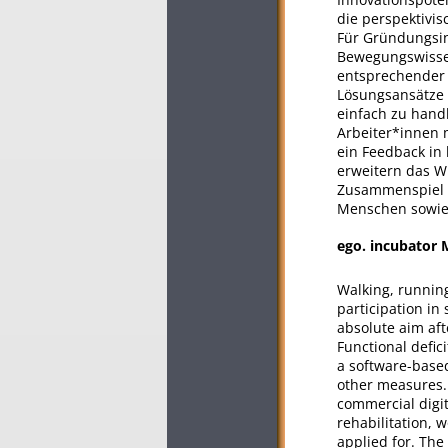
die perspektivis
Für Gründungsin
Bewegungswissen
entsprechender 
Lösungsansätze 
einfach zu handh
Arbeiter*innen 
ein Feedback in 
erweitern das W
Zusammenspiel b
Menschen sowie 
ego. incubator
Walking, running
participation in 
absolute aim afte
Functional defic
a software-based
other measures. 
commercial digi
rehabilitation, 
applied for. Th