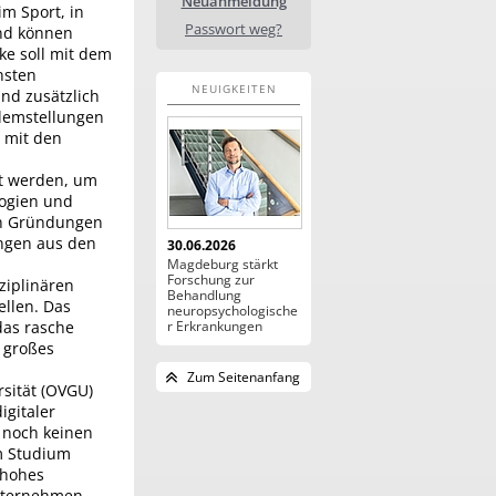
Neuanmeldung
m Sport, in
Passwort weg?
end können
ke soll mit dem
nsten
NEUIGKEITEN
nd zusätzlich
blemstellungen
 mit den
lt werden, um
logien und
 in Gründungen
ungen aus den
30.06.2026
Magdeburg stärkt
Forschung zur
ziplinären
Behandlung
ellen. Das
neuropsychologische
das rasche
r Erkrankungen
n großes
Zum Seitenanfang
sität (OVGU)
gitaler
 noch keinen
m Studium
 hohes
nternehmen,