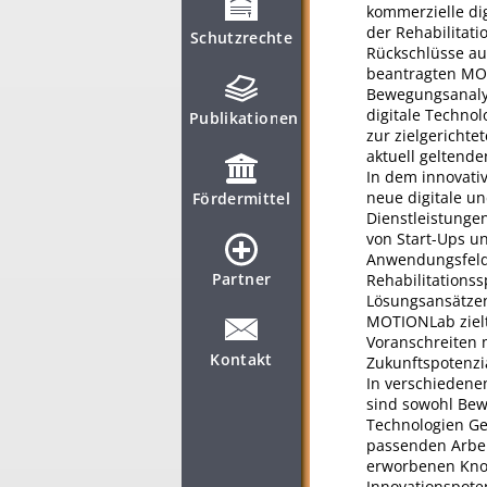
kommerzielle di
der Rehabilitati
Schutzrechte
Rückschlüsse au
beantragten MO
Bewegungsanalys
digitale Technol
Publikationen
zur zielgericht
aktuell geltende
In dem innovati
neue digitale u
Fördermittel
Dienstleistungen
von Start-Ups u
Anwendungsfeld
Partner
Rehabilitationss
Lösungsansätzen
MOTIONLab zielt
Voranschreiten 
Kontakt
Zukunftspotenzia
In verschiedene
sind sowohl Bew
Technologien Ge
passenden Arbei
erworbenen Know
Innovationspote