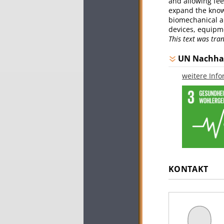
and allowing fee
expand the knowl
biomechanical a
devices, equipm
This text was tr
UN Nachhal
weitere Inf
KONTAKT