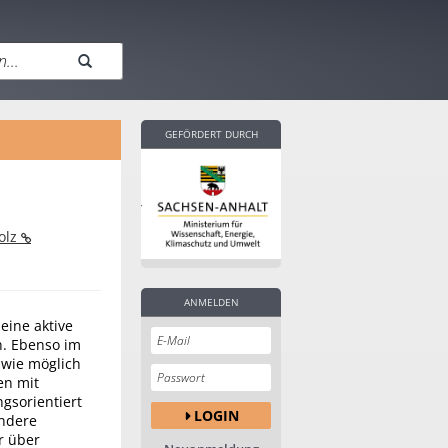
GEFÖRDERT DURCH
holz
ANMELDEN
eine aktive
n. Ebenso im
 wie möglich
en mit
gsorientiert
LOGIN
andere
r über