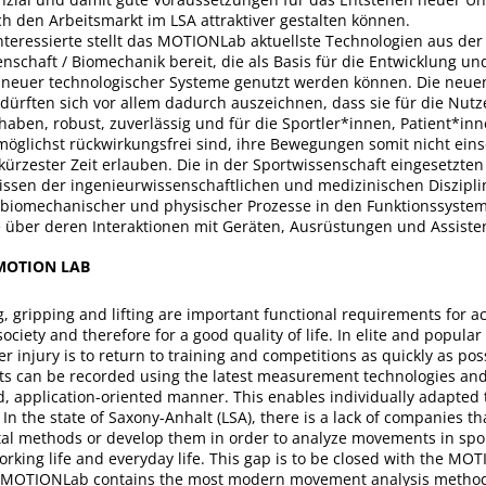
ch den Arbeitsmarkt im LSA attraktiver gestalten können.
teressierte stellt das MOTIONLab aktuellste Technologien aus der
schaft / Biomechanik bereit, die als Basis für die Entwicklung un
neuer technologischer Systeme genutzt werden können. Die neue
dürften sich vor allem dadurch auszeichnen, dass sie für die Nut
aben, robust, zuverlässig und für die Sportler*innen, Patient*inn
möglichst rückwirkungsfrei sind, ihre Bewegungen somit nicht ei
kürzester Zeit erlauben. Die in der Sportwissenschaft eingesetzte
issen der ingenieurwissenschaftlichen und medizinischen Diszipl
iomechanischer und physischer Prozesse in den Funktionssyste
über deren Interaktionen mit Geräten, Ausrüstungen und Assist
 MOTION LAB
, gripping and lifting are important functional requirements for ac
society and therefore for a good quality of life. In elite and popular 
r injury is to return to training and competitions as quickly as pos
its can be recorded using the latest measurement technologies an
, application-oriented manner. This enables individually adapted 
In the state of Saxony-Anhalt (LSA), there is a lack of companies th
tal methods or develop them in order to analyze movements in spo
working life and everyday life. This gap is to be closed with the M
e MOTIONLab contains the most modern movement analysis method