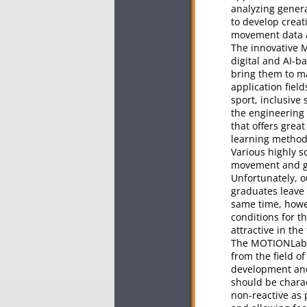
analyzing genera
to develop creat
movement data a
The innovative M
digital and AI-b
bring them to ma
application field
sport, inclusive
the engineering
that offers grea
learning methods
Various highly s
movement and gai
Unfortunately, o
graduates leave 
same time, howev
conditions for 
attractive in the
The MOTIONLab p
from the field o
development and
should be charac
non-reactive as 