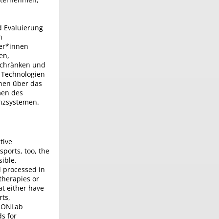
d Evaluierung
n
zer*innen
en,
nschränken und
n Technologien
inen über das
men des
enzsystemen.
tive
sports, too, the
sible.
d processed in
therapies or
at either have
rts,
OTIONLab
s for