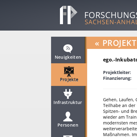
«
PROJEKT
Neuigkeiten
ego.-Inkuba
Projektleiter:
Finanzierung:
Projekte
Gehen, Laufen, 
Infrastruktur
Teilhabe an der
Spitzen- und Bre
wieder am Train
modernsten mess
Personen
weiterverarbeit
Maßnahmen. Im L