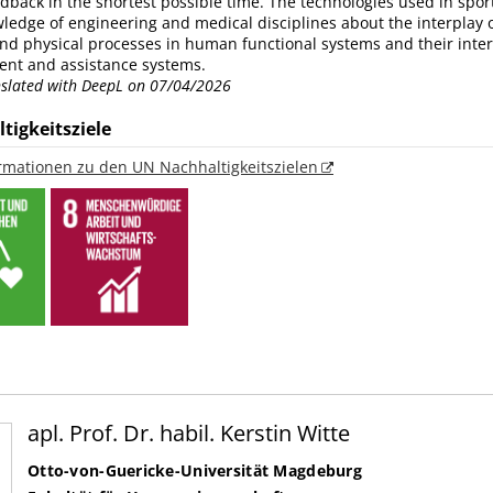
dback in the shortest possible time. The technologies used in spor
edge of engineering and medical disciplines about the interplay 
nd physical processes in human functional systems and their inter
ent and assistance systems.
anslated with DeepL on 07/04/2026
tigkeitsziele
ormationen zu den UN Nachhaltigkeitszielen
apl. Prof. Dr. habil. Kerstin Witte
Otto-von-Guericke-Universität Magdeburg