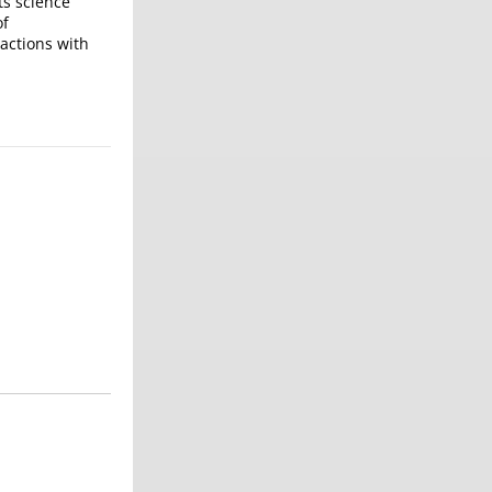
ts science
of
actions with