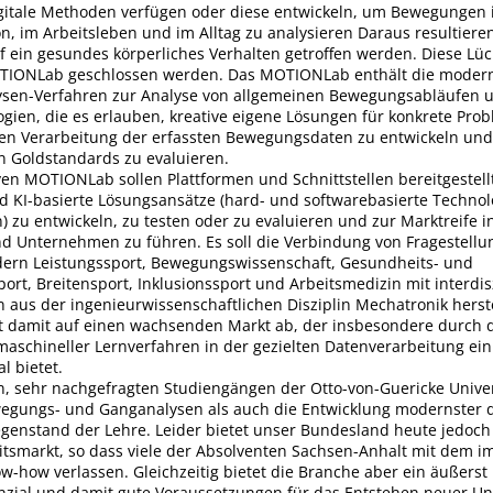
gitale Methoden verfügen oder diese entwickeln, um Bewegungen i
on, im Arbeitsleben und im Alltag zu analysieren Daraus resultier
f ein gesundes körperliches Verhalten getroffen werden. Diese Lüc
TIONLab geschlossen werden. Das MOTIONLab enthält die moder
en-Verfahren zur Analyse von allgemeinen Bewegungsabläufen u
ogien, die es erlauben, kreative eigene Lösungen für konkrete Pro
eten Verarbeitung der erfassten Bewegungsdaten zu entwickeln und
n Goldstandards zu evaluieren.
ven MOTIONLab sollen Plattformen und Schnittstellen bereitgestel
nd KI-basierte Lösungsansätze (hard- und softwarebasierte Techno
) zu entwickeln, zu testen oder zu evaluieren und zur Marktreife
nd Unternehmen zu führen. Es soll die Verbindung von Fragestell
ern Leistungssport, Bewegungswissenschaft, Gesundheits- und
port, Breitensport, Inklusionssport und Arbeitsmedizin mit interdis
 aus der ingenieurwissenschaftlichen Disziplin Mechatronik herst
 damit auf einen wachsenden Markt ab, der insbesondere durch 
maschineller Lernverfahren in der gezielten Datenverarbeitung ei
l bietet.
n, sehr nachgefragten Studiengängen der Otto-von-Guericke Univer
egungs- und Ganganalysen als auch die Entwicklung modernster di
genstand der Lehre. Leider bietet unser Bundesland heute jedoch
tsmarkt, so dass viele der Absolventen Sachsen-Anhalt mit dem i
-how verlassen. Gleichzeitig bietet die Branche aber ein äußerst
nzial und damit gute Voraussetzungen für das Entstehen neuer U