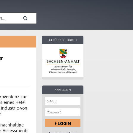
GEFÖRDERT DURCH
er
ANMELDEN
rovenienz zur
ls eines Hefe-
 Industrie von
e
LOGIN
 nachhaltige
le-Assessments