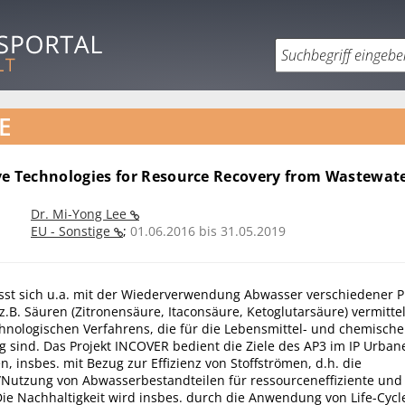
E
ve Technologies for Resource Recovery from Wastewat
Dr. Mi-Yong Lee
EU - Sonstige
;
01.06.2016 bis 31.05.2019
asst sich u.a. mit der Wiederverwendung Abwasser verschiedener P
z.B. Säuren (Zitronensäure, Itaconsäure, Ketoglutarsäure) vermitte
hnologischen Verfahrens, die für die Lebensmittel- und chemische
 sind. Das Projekt INCOVER bedient die Ziele des AP3 im IP Urban
, insbes. mit Bezug zur Effizienz von Stoffströmen, d.h. die
utzung von Abwasserbestandteilen für ressourceneffiziente und
 Die Nachhaltigkeit wird insbes. durch die Anwendung von Life-Cyc