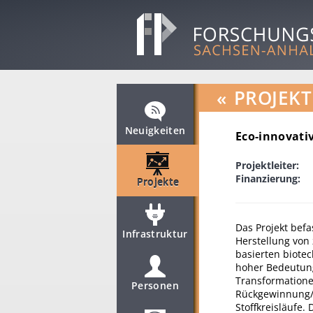
«
PROJEKT
Neuigkeiten
Eco-innovati
Projektleiter:
Finanzierung:
Projekte
Das Projekt bef
Infrastruktur
Herstellung von 
basierten biotec
hoher Bedeutung
Transformationen
Personen
Rückgewinnung/N
Stoffkreisläufe.