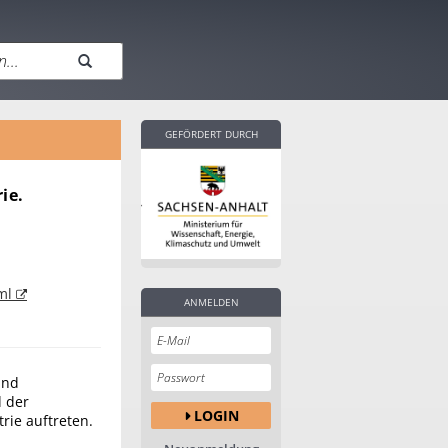
GEFÖRDERT DURCH
ie.
tml
ANMELDEN
und
d der
LOGIN
ie auftreten.