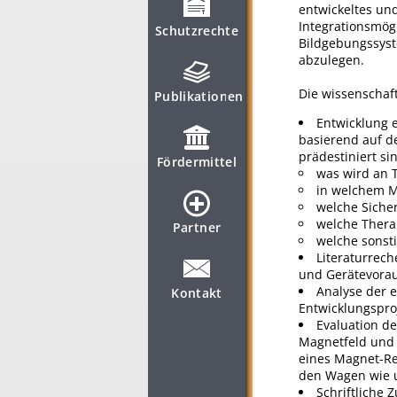
entwickeltes un
Integrationsmög
Schutzrechte
Bildgebungssyst
abzulegen.
Die wissenschaf
Publikationen
Entwicklung 
basierend auf d
prädestiniert sin
Fördermittel
was wird an T
in welchem M
welche Siche
welche Ther
Partner
welche sonsti
Literaturrec
und Gerätevora
Analyse der e
Kontakt
Entwicklungspro
Evaluation d
Magnetfeld und 
eines Magnet-Re
den Wagen wie u
Schriftliche 