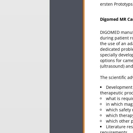
ersten Prototyps
Digomed MR Cart
DIGOMED manufact
during patient r
the use of an ad
dedicated proble
specially devel
options for came
(ultrasound) and 
The scientific ad
Development 
therapeutic proc
what is requi
in which magn
which safety 
which therapy
which other p
Literature re
requirements