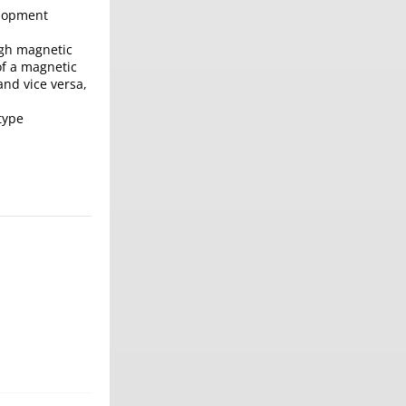
elopment
igh magnetic
of a magnetic
and vice versa,
type