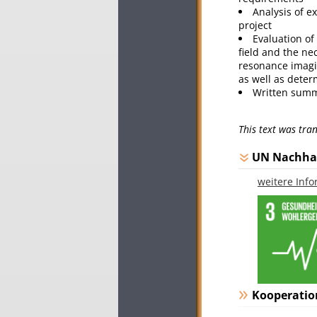
Analysis of e
project
Evaluation of
field and the ne
resonance imagin
as well as deter
Written summa
This text was tr
UN Nachhal
weitere Inf
Kooperatio