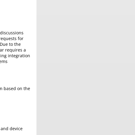
 discussions
requests for
 Due to the
ar requires a
ing integration
tems
em based on the
 and device