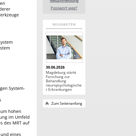
Neuanmeldung
den
Passwort weg?
derer
Werkzeuge
NEUIGKEITEN
system
ystem
30.06.2026
Magdeburg stärkt
Forschung zur
Behandlung
neuropsychologische
igen System-
r Erkrankungen
s
Zum Seitenanfang
 zum hohen
zung im Umfeld
es des MRT auf
 und eines