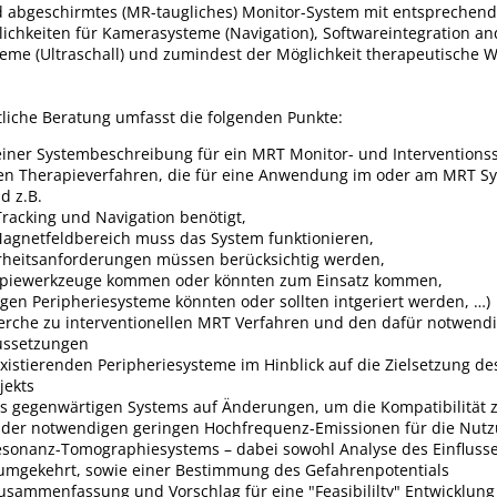
d abgeschirmtes (MR-taugliches) Monitor-System mit entsprechen
lichkeiten für Kamerasysteme (Navigation), Softwareintegration an
eme (Ultraschall) und zumindest der Möglichkeit therapeutische 
tliche Beratung umfasst die folgenden Punkte:
einer Systembeschreibung für ein MRT Monitor- und Interventions
en Therapieverfahren, die für eine Anwendung im oder am MRT S
d z.B.
racking und Navigation benötigt,
agnetfeldbereich muss das System funktionieren,
rheitsanforderungen müssen berücksichtig werden,
apiewerkzeuge kommen oder könnten zum Einsatz kommen,
gen Peripheriesysteme könnten oder sollten intgeriert werden, …)
herche zu interventionellen MRT Verfahren und den dafür notwend
ussetzungen
xistierenden Peripheriesysteme im Hinblick auf die Zielsetzung de
jekts
es gegenwärtigen Systems auf Änderungen, um die Kompatibilität
der notwendigen geringen Hochfrequenz-Emissionen für die Nut
sonanz-Tomographiesystems – dabei sowohl Analyse des Einfluss
mgekehrt, sowie einer Bestimmung des Gefahrenpotentials
Zusammenfassung und Vorschlag für eine "Feasibililty" Entwicklung