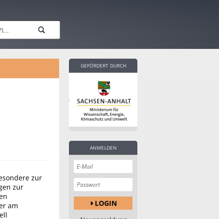
GEFÖRDERT DURCH
ANMELDEN
esondere zur
agen zur
len
LOGIN
der am
ell