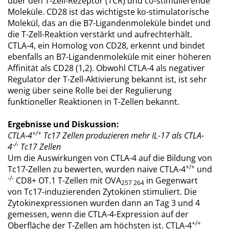
über den T-Zell-Rezeptor (TCR) und co-stimulierende
Moleküle. CD28 ist das wichtigste ko-stimulatorische
Molekül, das an die B7-Ligandenmoleküle bindet und
die T-Zell-Reaktion verstärkt und aufrechterhält.
CTLA-4, ein Homolog von CD28, erkennt und bindet
ebenfalls an B7-Ligandenmoleküle mit einer höheren
Affinität als CD28 (1,2). Obwohl CTLA-4 als negativer
Regulator der T-Zell-Aktivierung bekannt ist, ist sehr
wenig über seine Rolle bei der Regulierung
funktioneller Reaktionen in T-Zellen bekannt.
Ergebnisse und Diskussion:
+/+
CTLA-4
Tc17 Zellen produzieren mehr IL-17 als CTLA-
-/-
4
Tc17 Zellen
Um die Auswirkungen von CTLA-4 auf die Bildung von
+/+
Tc17-Zellen zu bewerten, wurden naive CTLA-4
und
-/-
CD8+ OT.1 T-Zellen mit OVA
in Gegenwart
257 264
von Tc17-induzierenden Zytokinen stimuliert. Die
Zytokinexpressionen wurden dann an Tag 3 und 4
gemessen, wenn die CTLA-4-Expression auf der
+/+
Oberfläche der T-Zellen am höchsten ist. CTLA-4