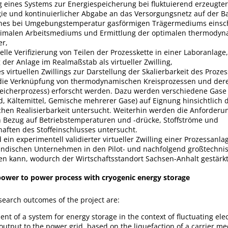
g eines Systems zur Energiespeicherung bei fluktuierend erzeugte
gie und kontinuierlicher Abgabe an das Versorgungsnetz auf der Ba
ines bei Umgebungstemperatur gasförmigen Trägermediums einsch
timalen Arbeitsmediums und Ermittlung der optimalen thermody
er,
elle Verifizierung von Teilen der Prozesskette in einer Laboranlage,
g der Anlage im Realmaßstab als virtueller Zwilling,
s virtuellen Zwillings zur Darstellung der Skalierbarkeit des Prozes
 die Verknüpfung von thermodynamischen Kreisprozessen und der
eicherprozess) erforscht werden. Dazu werden verschiedene Gase (
d, Kältemittel, Gemische mehrerer Gase) auf Eignung hinsichtlich 
en Realisierbarkeit untersucht. Weiterhin werden die Anforderu
n Bezug auf Betriebstemperaturen und -drücke, Stoffströme und
aften des Stoffeinschlusses untersucht.
 ein experimentell validierter virtueller Zwilling einer Prozessanla
tändischen Unternehmen in den Pilot- und nachfolgend großtechn
n kann, wodurch der Wirtschaftsstandort Sachsen-Anhalt gestärkt
 power to power process with cryogenic energy storage
earch outcomes of the project are:
nt of a system for energy storage in the context of fluctuating elec
utput to the power grid, based on the liquefaction of a carrier me