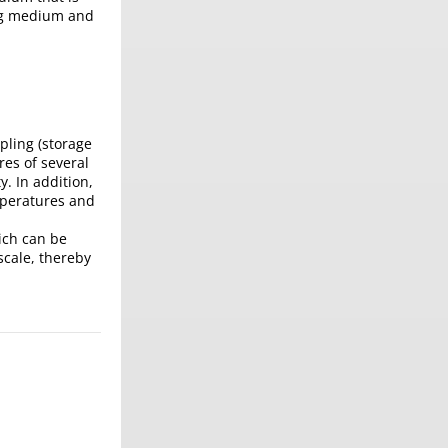
ing medium and
pling (storage
res of several
y. In addition,
mperatures and
ich can be
scale, thereby