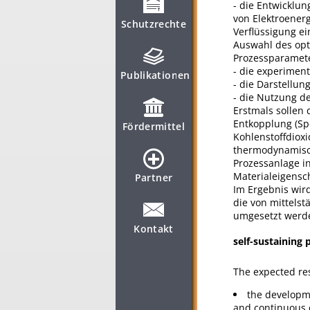
- die Entwicklun
von Elektroener
Schutzrechte
Verflüssigung e
Auswahl des op
Prozessparamet
- die experiment
Publikationen
- die Darstellun
- die Nutzung de
Erstmals sollen
Entkopplung (Sp
Fördermittel
Kohlenstoffdioxi
thermodynamisch
Prozessanlage i
Materialeigensch
Partner
Im Ergebnis wird
die von mittels
umgesetzt werde
Kontakt
self-sustaining
The expected res
the developme
and continuous o