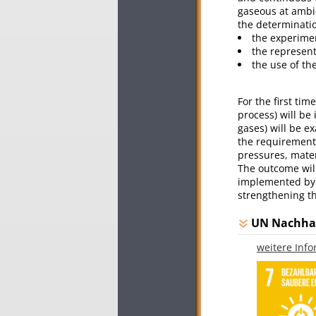
gaseous at ambi
the determinati
the experimen
the representa
the use of the
For the first ti
process) will be 
gases) will be ex
the requirements
pressures, mater
The outcome will
implemented by 
strengthening t
UN Nachhal
weitere Inf