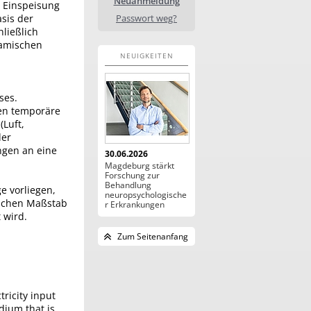
Neuanmeldung
r Einspeisung
Passwort weg?
sis der
ließlich
namischen
NEUIGKEITEN
ses.
en temporäre
Luft,
der
ngen an eine
30.06.2026
Magdeburg stärkt
Forschung zur
Behandlung
ge vorliegen,
neuropsychologische
ischen Maßstab
r Erkrankungen
 wird.
Zum Seitenanfang
tricity input
dium that is