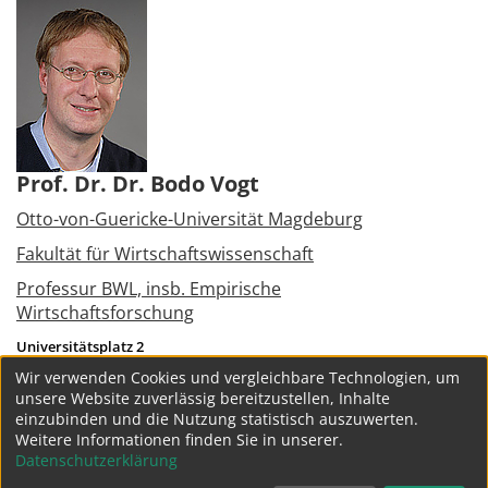
Prof. Dr. Dr. Bodo Vogt
Otto-von-Guericke-Universität Magdeburg
Fakultät für Wirtschaftswissenschaft
Professur BWL, insb. Empirische
Wirtschaftsforschung
Universitätsplatz 2
39106
Magdeburg
Wir verwenden Cookies und vergleichbare Technologien, um
Tel.:
+49 391 6758531
unsere Website zuverlässig bereitzustellen, Inhalte
bodo.vogt@ww.uni-magdeburg.de
einzubinden und die Nutzung statistisch auszuwerten.
Weitere Informationen finden Sie in unserer.
weitere Projekte
Datenschutzerklärung