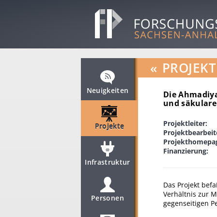
«
PROJEKT
Neuigkeiten
Die Ahmadiya
und säkulare
Projektleiter:
Projekte
Projektbearbeit
Projekthomepa
Finanzierung:
Infrastruktur
Das Projekt befa
Verhältnis zur 
Personen
gegenseitigen P