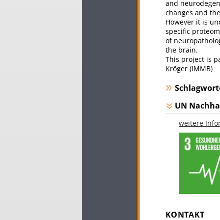
and neurodegener
changes and the 
However it is unc
specific proteom
of neuropatholog
the brain.
This project is 
Kröger (IMMB)
Schlagwort
UN Nachhal
weitere Inf
KONTAKT