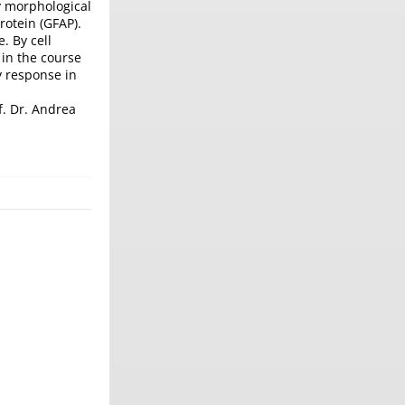
y morphological
rotein (GFAP).
. By cell
 in the course
y response in
f. Dr. Andrea