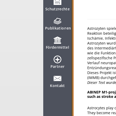
Schutzrechte
Publikationen
Astrozyten spie
Reaktion beteili
Ischämie, Infekt
Astrozyten wurd
Fördermittel
des Intermediärfi
wie die Funktion
zellspezifische
Verlauf neuropa
Partner
Entzündungsreak
Dieses Projekt 
(IMMB) durchgef
Dieser Text wurd
Kontakt
ABINEP M1-proje
such as stroke a
Astrocytes play 
They become reac