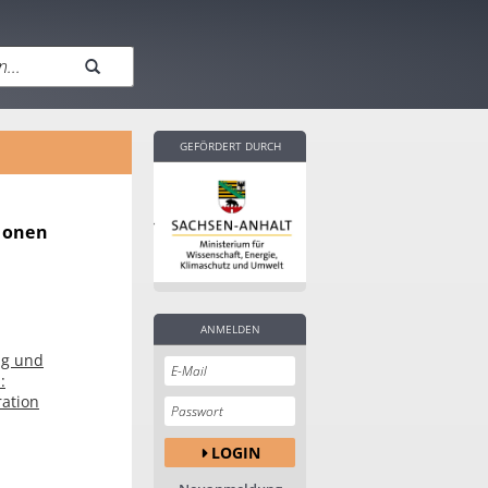
GEFÖRDERT DURCH
tionen
ANMELDEN
ng und
:
ation
LOGIN