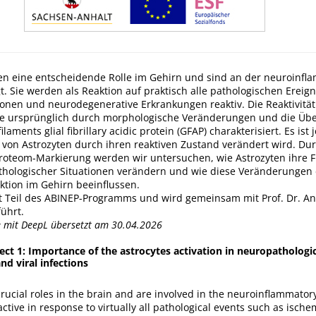
len eine entscheidende Rolle im Gehirn und sind an der neuroinf
gt. Sie werden als Reaktion auf praktisch alle pathologischen Ereign
ionen und neurodegenerative Erkrankungen reaktiv. Die Reaktivität
e ursprünglich durch morphologische Veränderungen und die Üb
laments glial fibrillary acidic protein (GFAP) charakterisiert. Es ist
 von Astrozyten durch ihren reaktiven Zustand verändert wird. Du
 Proteom-Markierung werden wir untersuchen, wie Astrozyten ihre 
thologischer Situationen verändern und wie diese Veränderungen 
tion im Gehirn beeinflussen.
ist Teil des ABINEP-Programms und wird gemeinsam mit Prof. Dr. A
ührt.
e mit DeepL übersetzt am 30.04.2026
ct 1: Importance of the astrocytes activation in neuropathologic
nd viral infections
crucial roles in the brain and are involved in the neuroinflammator
tive in response to virtually all pathological events such as ischem