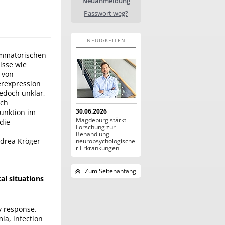
Neuanmeldung
Passwort weg?
NEUIGKEITEN
lammatorischen
isse wie
 von
erexpression
 jedoch unklar,
rch
30.06.2026
Funktion im
Magdeburg stärkt
die
Forschung zur
Behandlung
ndrea Kröger
neuropsychologische
r Erkrankungen
Zum Seitenanfang
al situations
y response.
ia, infection